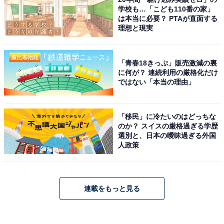
学校も…「こども110番の家」
は本当に必要？ PTAが直面する
理想と現実
「青春18きっぷ」販売激減の裏
に何が？ 連続利用の厳格化だけ
ではない「本当の理由」
「移民」に冷たいのはどっちな
のか？ スイスの厳格過ぎる学歴
選別と、日本の曖昧過ぎる外国
人政策
連載をもっと見る