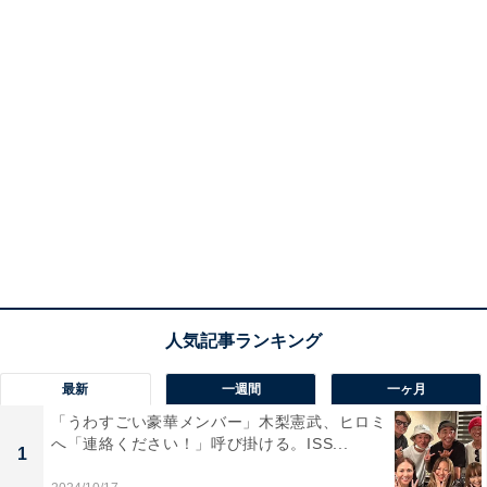
最新
一週間
一ヶ月
「うわすごい豪華メンバー」木梨憲武、ヒロミ
へ「連絡ください！」呼び掛ける。ISS...
1