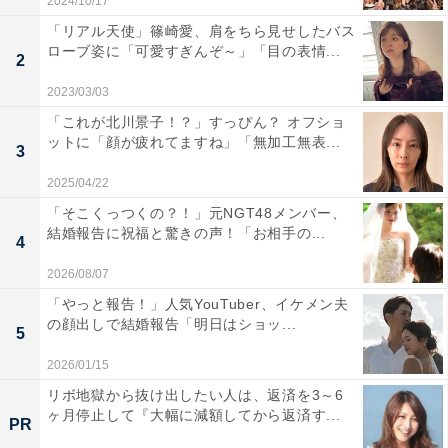
2024/10/17
「リアル天使」篠崎愛、肩をちら見せしたバス
ローブ姿に「可愛すぎんぞ～」「目の表情...
2
2023/03/03
「これが北川景子！？」すっぴん？ オフショ
ットに「顔が疲れてますね」「無加工無表...
3
2025/04/22
「そこくっつくの？！」元NGT48メンバー、
結婚報告に祝福と驚きの声！「お相手の...
4
2026/08/07
「やっと報告！」人気YouTuber、イケメン夫
の顔出しで結婚報告「明日はショッ...
5
2026/01/15
リボ地獄から抜け出したい人は、返済を3～6
ヶ月停止して『大幅に減額してから返済す...
PR