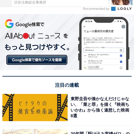
渋谷法務総合事務所
Recommended by
注目の連載
東野圭吾や湊かなえだけじゃな
い、「業と罪」を描く『映画ち
いかわ』から強く連想した映画
8選
20年間「駆け込み実績ゼロ」の