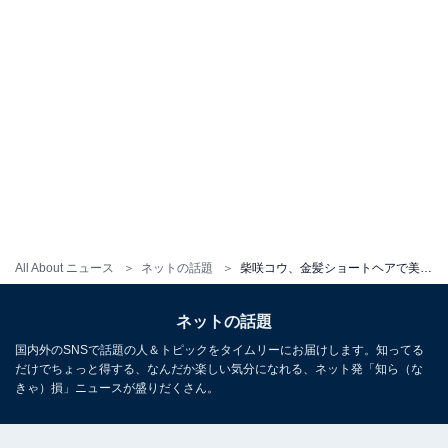
All About ニュース
ネットの話題
柴咲コウ、金髪ショートヘアで美ボディ際立つ黒ドレス姿を披露！ 「違う雰囲気にドキドキしていました…」
ネットの話題
国内外のSNSで話題の人＆トピックをタイムリーにお届けします。知ってる
だけでちょっと得する、なんだか楽しい気分になれる、ネット発「知ら（な
きゃ）損」ニュースが盛りだくさん。