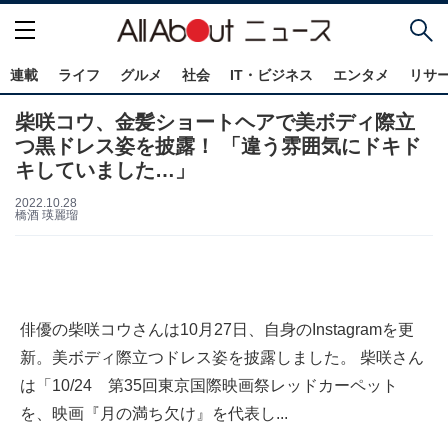
連載
ライフ
グルメ
社会
IT・ビジネス
エンタメ
リサ
柴咲コウ、金髪ショートヘアで美ボディ際立
つ黒ドレス姿を披露！ 「違う雰囲気にドキド
キしていました…」
2022.10.28
橋酒 瑛麗瑠
俳優の柴咲コウさんは10月27日、自身のInstagramを更
新。美ボディ際立つドレス姿を披露しました。 柴咲さん
は「10/24 第35回東京国際映画祭レッドカーペット
を、映画『月の満ち欠け』を代表し...