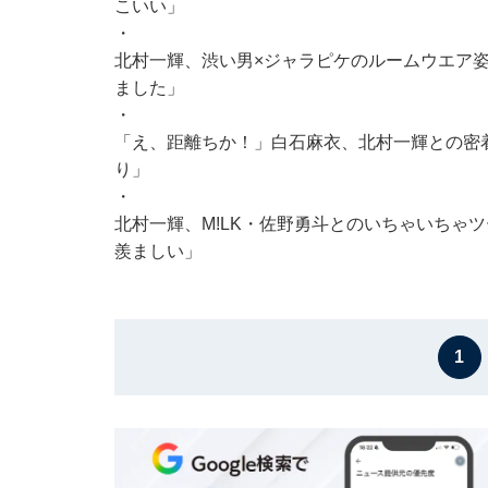
こいい」
・
北村一輝、渋い男×ジャラピケのルームウエア
ました」
・
「え、距離ちか！」白石麻衣、北村一輝との密
り」
・
北村一輝、M!LK・佐野勇斗とのいちゃいちゃ
羨ましい」
1