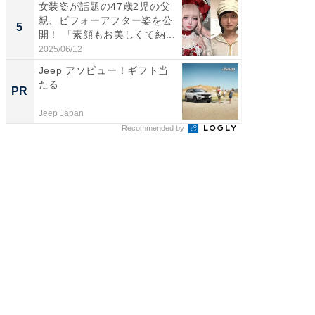
女装姿が話題の47歳2児の父
「2人と
親、ビフォーアフター姿を公
團十郎
5
5
開！ 「素顔もお美しくて納...
「後ろ
「...
2025/06/12
2026/08/0
Jeep アソビュー！ギフト当
全国の
たる
付きの
PR
PR
Jeep Japan
COCO VIL
Recommended by