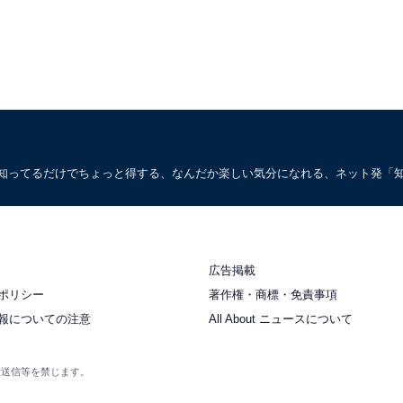
。知ってるだけでちょっと得する、なんだか楽しい気分になれる、ネット発「
広告掲載
ポリシー
著作権・商標・免責事項
報についての注意
All About ニュースについて
衆送信等を禁じます。