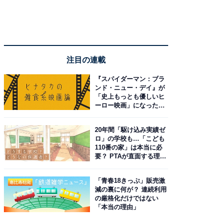
注目の連載
『スパイダーマン：ブラ
ンド・ニュー・デイ』が
「史上もっとも優しいヒ
ーロー映画」になった理
由。予習したい作品は？
20年間「駆け込み実績ゼ
ロ」の学校も…「こども
110番の家」は本当に必
要？ PTAが直面する理想
と現実
「青春18きっぷ」販売激
減の裏に何が？ 連続利用
の厳格化だけではない
「本当の理由」