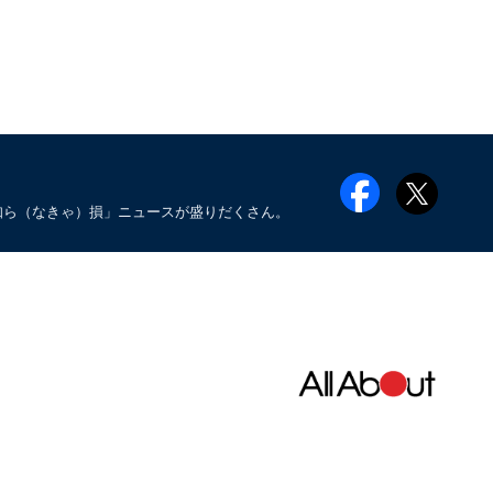
知ら（なきゃ）損」ニュースが盛りだくさん。