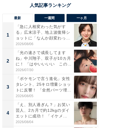
最新
一週間
一ヶ月
「急に人相変わった気がす
「さす
る」広末涼子、地上波復帰シ
は」高
1
1
ョットに「なんか顔変わっ
災地を
た」の...
「カ...
2026/08/06
2026/08/0
「光の速さで成長してます
「女の
ね」中川翔子、双子が10カ月
介、バ
2
2
に！ 「はやいいいい この
らのプレ
前...
愛...
2026/07/30
2026/08/0
「ポケモンで言う進化」女性
「好感
タレント、25キロ増量ショッ
や、“マ
3
3
トに反響！ 「全然パーツ埋...
画変更
財...
2026/08/05
2026/07/3
「え、別人過ぎん？」お笑い
「脚が
芸人、2カ月で約12kgのダイ
横川尚
4
4
エットに成功！ 「イケメ...
ムキな姿
刃...
2026/08/04
2026/08/0