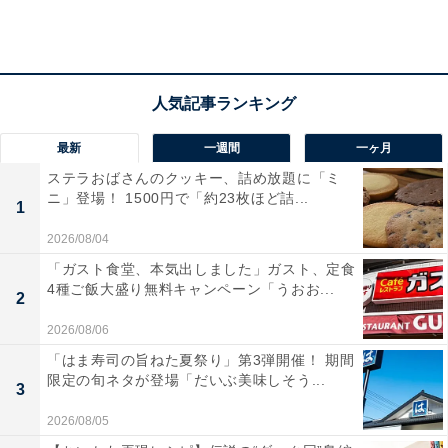
最新
一週間
一ヶ月
ステラおばさんのクッキー、詰め放題に「ミ
ニ」登場！ 1500円で「約23枚ほど詰...
1
目指す味をもとにたどり着いたのが、インドネシア・ジ
2026/08/04
ャワ島産の茶葉。食事をじゃましない穏やかな香りや美
「ガスト食堂、本気出しました」ガスト、定食
4種ご飯大盛り無料キャンペーン「うおお...
しい水色（すいしょく）を生かすため、無糖はもちろん
2
無香料・無着色で作られています。
2026/08/06
「はま寿司の旨ねた夏祭り」第3弾開催！ 期間
「レッド」は完全発酵させた茶葉のうち、華やかな香り
限定の旬ネタが登場「だいぶ美味しそう...
3
の「フルリーフ」と、しっかりした味わいの「ブローク
ン」という2種類の茶葉を合わせているのが特徴。2011
2026/08/05