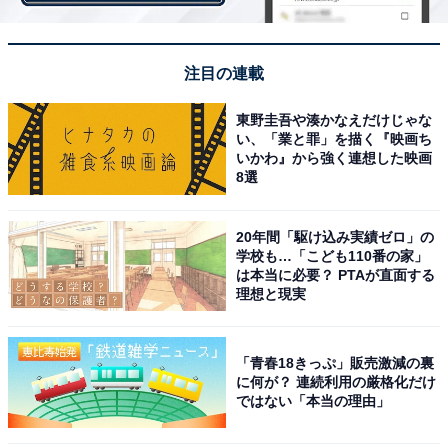
際に飲み比べてみた
注目の連載
東野圭吾や湊かなえだけじゃな
い、「業と罪」を描く『映画ち
いかわ』から強く連想した映画
8選
20年間「駆け込み実績ゼロ」の
学校も…「こども110番の家」
は本当に必要？ PTAが直面する
理想と現実
「青春18きっぷ」販売激減の裏
に何が？ 連続利用の厳格化だけ
ではない「本当の理由」
まずは深い色合いの「レッド」から飲んでみました。紅
茶特有のほのかな甘みと、適度な渋み。一定の飲み応え