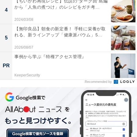
年からは、茶葉と部位、発酵度合いを変えた「ホワイ
【ちいかわ再現レシピ】伝説の“ダーク回”島編
から「人魚の煮つけ」のレシピをガチ考...
ト」もラインナップに加わっています。
4
2024/03/08
【無印良品】朝食の新定番！ 手軽に栄養が取
れる、新ラインアップ「健康派バウム」5...
5
2026/08/07
事例から学ぶ『特権アクセス管理』
PR
KeeperSecurity
Recommended by
ジャワティの「赤」と「白」の味はどう違う？ 実