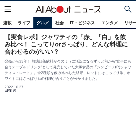
連載
ライフ
グルメ
社会
IT・ビジネス
エンタメ
リサ
【実食レポ】ジャワティの「赤」「白」を飲
み比べ！ こってりorさっぱり、どんな料理に
合わせるのがいい？
発売から33年！ 無糖紅茶飲料が今のように活況になるずっと前から"食事にも
合うテーブルドリンク"として発売していた大塚食品の『シンビーノ(R)ジャワ
ティストレート』。全2種類を飲み比べした結果、レッドにはこってり系、ホ
ワイトにはさっぱり系の料理が合うことが分かりました。
2022.10.27
田窪 綾