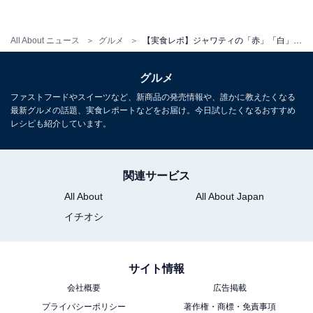
All About ニュース
グルメ
【実食レポ】ジャワティの「赤」「白」を飲み比べ！ こってりorさっぱり、どんな料理に合わせるのがいい？
続いては、筆者が初めて飲む「ホワイト」。黄金色の水
色がとてもきれいですね！ 茶葉の先端にある柔らかな
グルメ
「芯芽」と、そのすぐ下の部分である「一葉」のみを早
ファストフードやスイーツなど、新商品の発売情報や、誰かに教えたくなる
朝に手摘みし、微発酵させて作られているそう。
最新グルメの話題、実食レポートなどをお届け。今日試したくなるおすすめ
レシピも紹介しています。
口当たりがとてもまろやかで、すっきりとした飲み心
地。水のようにさらりと飲めるけれど、後味はお茶のふ
くよかなうまみがしっかり感じられます。
関連サービス
All About
All About Japan
イチオシ
サイト情報
会社概要
広告掲載
プライバシーポリシー
著作権・商標・免責事項