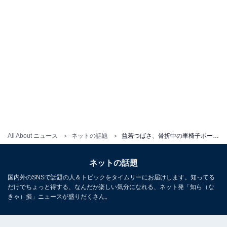
All About ニュース
ネットの話題
益若つばさ、骨折中の車椅子ポージング披露！ 「車椅子まで着こなせる益若つばさ様、、やはりカリスマ、、」
ネットの話題
国内外のSNSで話題の人＆トピックをタイムリーにお届けします。知ってる
だけでちょっと得する、なんだか楽しい気分になれる、ネット発「知ら（な
きゃ）損」ニュースが盛りだくさん。