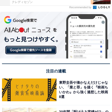
クレディセゾン
Recommended by
注目の連載
東野圭吾や湊かなえだけじゃな
い、「業と罪」を描く『映画ち
いかわ』から強く連想した映画
8選
20年間「駆け込み実績ゼロ」の