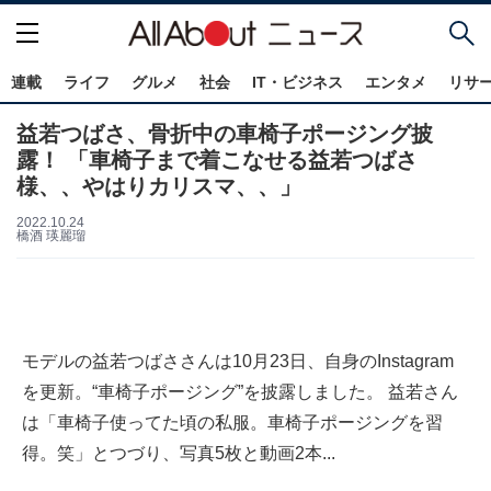
連載
ライフ
グルメ
社会
IT・ビジネス
エンタメ
リサ
益若つばさ、骨折中の車椅子ポージング披
露！ 「車椅子まで着こなせる益若つばさ
様、、やはりカリスマ、、」
2022.10.24
橋酒 瑛麗瑠
モデルの益若つばささんは10月23日、自身のInstagram
を更新。“車椅子ポージング”を披露しました。 益若さん
は「車椅子使ってた頃の私服。車椅子ポージングを習
得。笑」とつづり、写真5枚と動画2本...