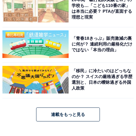
学校も…「こども110番の家」
は本当に必要？ PTAが直面する
理想と現実
「青春18きっぷ」販売激減の裏
に何が？ 連続利用の厳格化だけ
ではない「本当の理由」
「移民」に冷たいのはどっちな
のか？ スイスの厳格過ぎる学歴
選別と、日本の曖昧過ぎる外国
人政策
連載をもっと見る