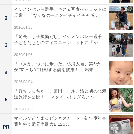
2026/03/08
イケメンバレー選手、キス＆耳食べショットに
反響！ 「なんなのーこのイチャイチャ感...
2
2026/01/29
「足長いし子煩悩だし」イケメンバレー選手、
子どもたちとのディズニーショットに「か...
3
2026/01/03
「ユメが、ついに歩いた」杉浦太陽、第5子
が“立っち”に挑戦する姿を披露！ 「出来...
4
2026/08/04
「顔ちっっちゃ！」藤田ニコル、娘と初の北海
道旅行を公開！ 「スタイルよすぎるよ〜...
5
2026/08/08
マイルが超たまるビジネスカード！初年度年会
費無料で還元率最大1.125%
PR