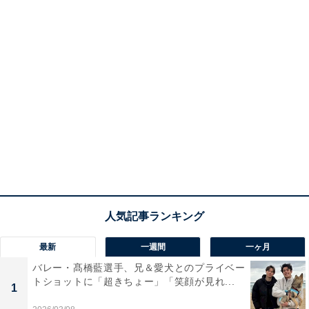
最新
一週間
一ヶ月
バレー・髙橋藍選手、兄＆愛犬とのプライベー
トショットに「超きちょー」「笑顔が見れ...
1