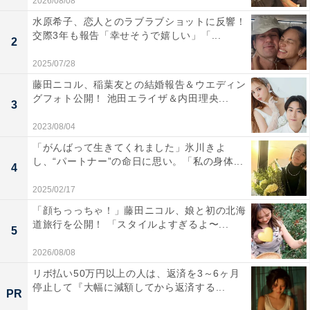
2026/08/08
水原希子、恋人とのラブラブショットに反響！
交際3年も報告「幸せそうで嬉しい」「...
2
2025/07/28
藤田ニコル、稲葉友との結婚報告＆ウエディン
グフォト公開！ 池田エライザ＆内田理央...
3
2023/08/04
「がんばって生きてくれました」氷川きよ
し、“パートナー”の命日に思い。「私の身体...
4
2025/02/17
「顔ちっっちゃ！」藤田ニコル、娘と初の北海
道旅行を公開！ 「スタイルよすぎるよ〜...
5
2026/08/08
リボ払い50万円以上の人は、返済を3～6ヶ月
停止して『大幅に減額してから返済する...
PR