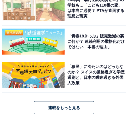
学校も…「こども110番の家」
は本当に必要？ PTAが直面する
理想と現実
「青春18きっぷ」販売激減の裏
に何が？ 連続利用の厳格化だけ
ではない「本当の理由」
「移民」に冷たいのはどっちな
のか？ スイスの厳格過ぎる学歴
選別と、日本の曖昧過ぎる外国
人政策
連載をもっと見る