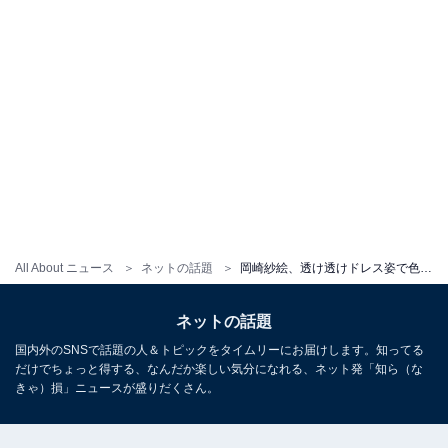
All About ニュース
ネットの話題
岡崎紗絵、透け透けドレス姿で色っぽい表情の妖艶ショット公開！ 「やばすぎる」「流石に可愛すぎる、！」
ネットの話題
国内外のSNSで話題の人＆トピックをタイムリーにお届けします。知ってる
だけでちょっと得する、なんだか楽しい気分になれる、ネット発「知ら（な
きゃ）損」ニュースが盛りだくさん。