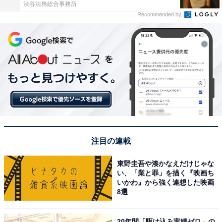
渋谷法務総合事務所
Recommended by
注目の連載
東野圭吾や湊かなえだけじゃな
い、「業と罪」を描く『映画ち
いかわ』から強く連想した映画
8選
20年間「駆け込み実績ゼロ」の