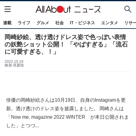
連載
ライフ
グルメ
社会
IT・ビジネス
エンタメ
リサ
岡崎紗絵、透け透けドレス姿で色っぽい表情
の妖艶ショット公開！ 「やばすぎる」「流石
に可愛すぎる、！」
2022.10.19
橋酒 瑛麗瑠
俳優の岡崎紗絵さんは10月19日、自身のInstagramを更
新。透け透けのドレス姿を披露しました。 岡崎さんは
「Now me. magazine 2022 WINTER が本日公開されま
した」とつづ...