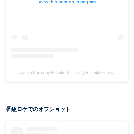
View this post on Instagram
A post shared by Michiko Kichise (@michikokichise)
番組ロケでのオフショット