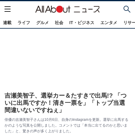
連載
ライフ
グルメ
社会
IT・ビジネス
エンタメ
リサ
吉瀬美智子、選挙カー＆たすきで出馬!? 「つ
いに出馬ですか！清き一票を」「トップ当選
間違いないですねぇ」
俳優の吉瀬美智子さんは10月6日、自身のInstagramを更新。選挙に出馬する
かのような写真を公開しました。コメントでは「本当に出てるのかと思いま
した」と、驚きの声が多く上がりました。