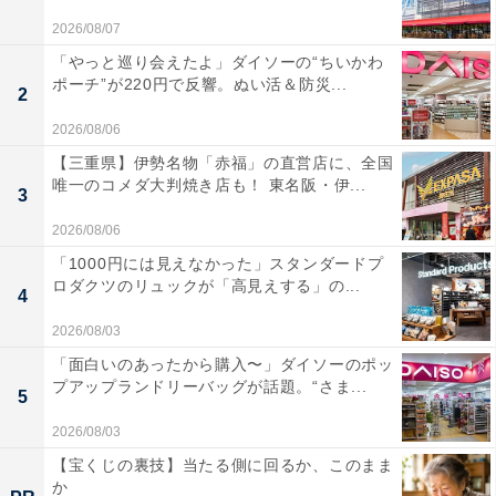
2026/08/07
「やっと巡り会えたよ」ダイソーの“ちいかわ
ポーチ”が220円で反響。ぬい活＆防災...
2
2026/08/06
【三重県】伊勢名物「赤福」の直営店に、全国
唯一のコメダ大判焼き店も！ 東名阪・伊...
3
2026/08/06
「1000円には見えなかった」スタンダードプ
ロダクツのリュックが「高見えする」の...
4
2026/08/03
「面白いのあったから購入〜」ダイソーのポッ
プアップランドリーバッグが話題。“さま...
5
2026/08/03
【宝くじの裏技】当たる側に回るか、このまま
か