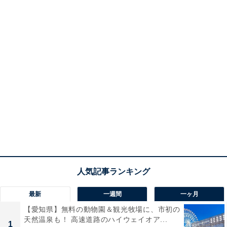
最新
一週間
一ヶ月
【愛知県】無料の動物園＆観光牧場に、市初の
天然温泉も！ 高速道路のハイウェイオア...
1