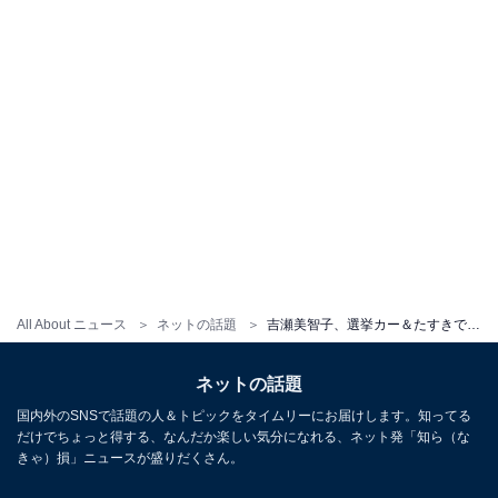
All About ニュース
ネットの話題
吉瀬美智子、選挙カー＆たすきで出馬!? 「ついに出馬ですか！清き一票を」「トップ当選間違いないですねぇ」
ネットの話題
国内外のSNSで話題の人＆トピックをタイムリーにお届けします。知ってる
だけでちょっと得する、なんだか楽しい気分になれる、ネット発「知ら（な
きゃ）損」ニュースが盛りだくさん。