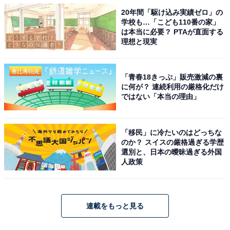
20年間「駆け込み実績ゼロ」の
学校も…「こども110番の家」
は本当に必要？ PTAが直面する
理想と現実
「青春18きっぷ」販売激減の裏
に何が？ 連続利用の厳格化だけ
ではない「本当の理由」
「移民」に冷たいのはどっちな
のか？ スイスの厳格過ぎる学歴
選別と、日本の曖昧過ぎる外国
人政策
連載をもっと見る