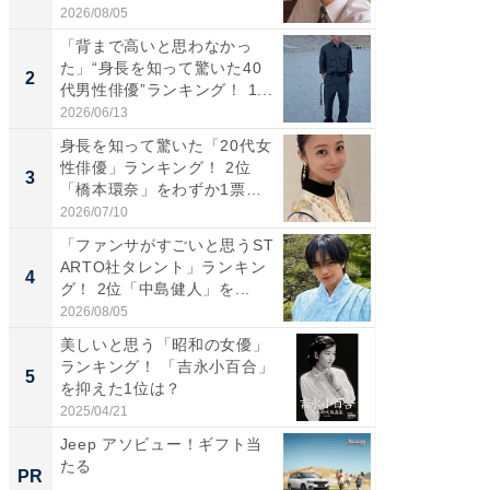
2026/08/05
2026/08/0
「背まで高いと思わなかっ
ギャップ
た」“身長を知って驚いた40
RTO社
2
2
代男性俳優”ランキング！ 1...
キング！
2026/06/13
2026/08/0
身長を知って驚いた「20代女
癒し系だ
性俳優」ランキング！ 2位
の若手
3
3
「橋本環奈」をわずか1票
グ！ 2
差...
2026/07/10
2026/08/0
「ファンサがすごいと思うST
「ギャッ
ARTO社タレント」ランキン
RTO社
4
4
グ！ 2位「中島健人」を...
グ！ 2
2026/08/05
2026/07/3
美しいと思う「昭和の女優」
「世界で
ランキング！ 「吉永小百合」
ARTO
5
5
を抑えた1位は？
グ！ 2
2025/04/21
2026/08/0
Jeep アソビュー！ギフト当
母「老
たる
い」そ
PR
PR