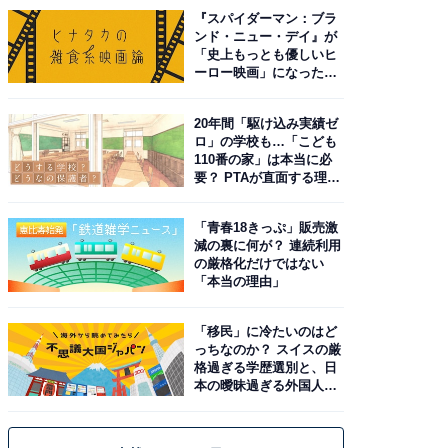
『スパイダーマン：ブラ
ンド・ニュー・デイ』が
「史上もっとも優しいヒ
ーロー映画」になった理
由。予習したい作品は？
20年間「駆け込み実績ゼ
ロ」の学校も…「こども
110番の家」は本当に必
要？ PTAが直面する理想
と現実
「青春18きっぷ」販売激
減の裏に何が？ 連続利用
の厳格化だけではない
「本当の理由」
「移民」に冷たいのはど
っちなのか？ スイスの厳
格過ぎる学歴選別と、日
本の曖昧過ぎる外国人政
策