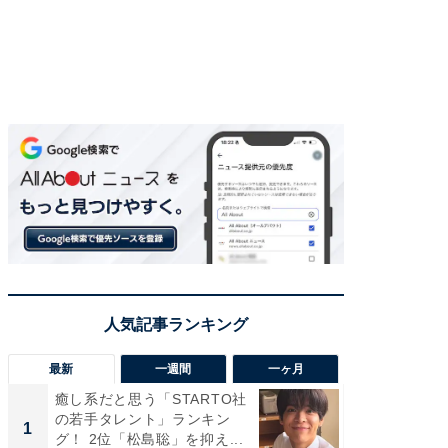
最新
一週間
一ヶ月
癒し系だと思う「STARTO社
「癒し系
の若手タレント」ランキン
タレント
1
1
グ！ 2位「松島聡」を抑え...
「井ノ原