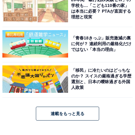
学校も…「こども110番の家」
は本当に必要？ PTAが直面する
理想と現実
「青春18きっぷ」販売激減の裏
に何が？ 連続利用の厳格化だけ
ではない「本当の理由」
「移民」に冷たいのはどっちな
のか？ スイスの厳格過ぎる学歴
選別と、日本の曖昧過ぎる外国
人政策
連載をもっと見る