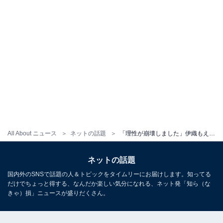
All About ニュース
ネットの話題
「理性が崩壊しました」伊織もえ、美乳が大胆に露出した「にっこり」笑顔ショット公開！ 「たまらん」
ネットの話題
国内外のSNSで話題の人＆トピックをタイムリーにお届けします。知ってる
だけでちょっと得する、なんだか楽しい気分になれる、ネット発「知ら（な
きゃ）損」ニュースが盛りだくさん。