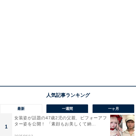
最新
一週間
一ヶ月
女装姿が話題の47歳2児の父親、ビフォーアフ
ター姿を公開！ 「素顔もお美しくて納...
1