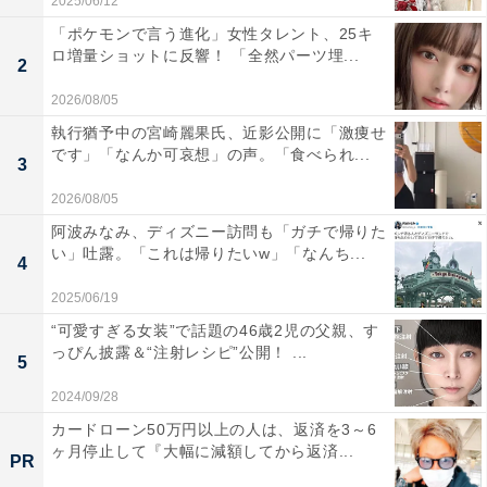
2025/06/12
「ポケモンで言う進化」女性タレント、25キ
ロ増量ショットに反響！ 「全然パーツ埋...
2
2026/08/05
執行猶予中の宮崎麗果氏、近影公開に「激痩せ
です」「なんか可哀想」の声。「食べられ...
3
2026/08/05
阿波みなみ、ディズニー訪問も「ガチで帰りた
い」吐露。「これは帰りたいw」「なんち...
4
2025/06/19
“可愛すぎる女装”で話題の46歳2児の父親、す
っぴん披露＆“注射レシピ”公開！ ...
5
2024/09/28
カードローン50万円以上の人は、返済を3～6
ヶ月停止して『大幅に減額してから返済...
PR