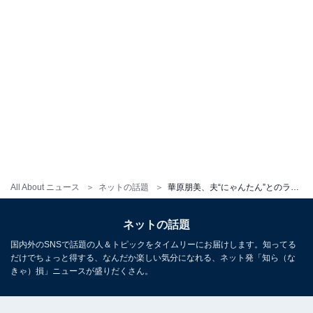
All About ニュース
ネットの話題
華原朋美、夫“にゃんたん”とのラブラブ密着キスショット公開！ 「とても仲良しで楽しそう！」と反響
ネットの話題
国内外のSNSで話題の人＆トピックをタイムリーにお届けします。知ってる
だけでちょっと得する、なんだか楽しい気分になれる、ネット発「知ら（な
きゃ）損」ニュースが盛りだくさん。