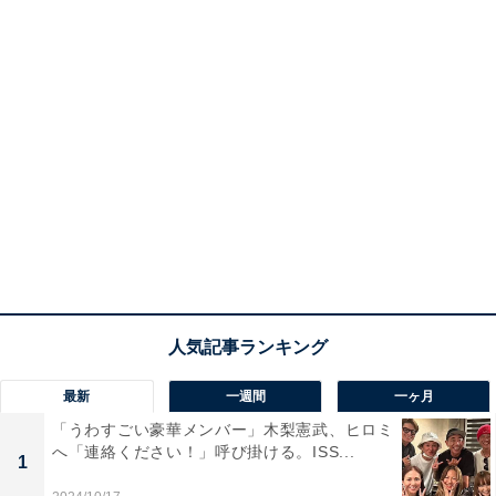
最新
一週間
一ヶ月
「うわすごい豪華メンバー」木梨憲武、ヒロミ
へ「連絡ください！」呼び掛ける。ISS...
1