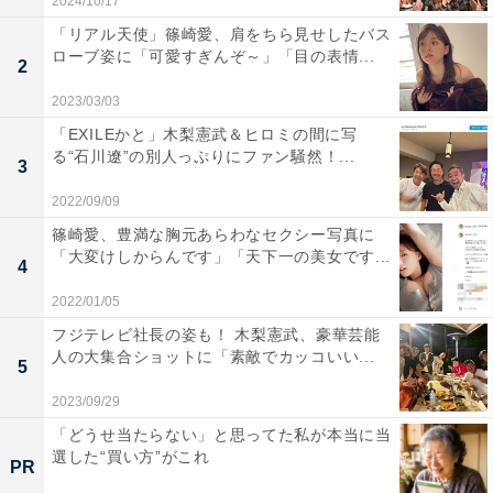
2024/10/17
「リアル天使」篠崎愛、肩をちら見せしたバス
ローブ姿に「可愛すぎんぞ～」「目の表情...
2
2023/03/03
「EXILEかと」木梨憲武＆ヒロミの間に写
る“石川遼”の別人っぷりにファン騒然！...
3
2022/09/09
篠崎愛、豊満な胸元あらわなセクシー写真に
「大変けしからんです」「天下一の美女です...
4
2022/01/05
フジテレビ社長の姿も！ 木梨憲武、豪華芸能
人の大集合ショットに「素敵でカッコいい...
5
2023/09/29
「どうせ当たらない」と思ってた私が本当に当
選した“買い方”がこれ
PR