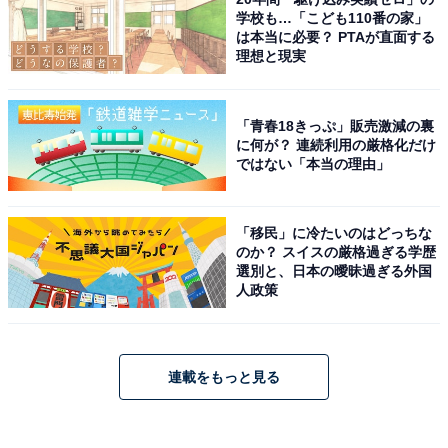
学校も…「こども110番の家」
は本当に必要？ PTAが直面する
理想と現実
「青春18きっぷ」販売激減の裏
に何が？ 連続利用の厳格化だけ
ではない「本当の理由」
「移民」に冷たいのはどっちな
のか？ スイスの厳格過ぎる学歴
選別と、日本の曖昧過ぎる外国
人政策
連載をもっと見る