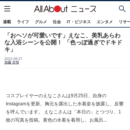
連載
ライフ
グルメ
社会
IT・ビジネス
エンタメ
リサ
「おヘソが可愛いです」えなこ、美乳あらわ
な入浴シーンを公開！ 「色っぽ過ぎでドキド
キ」
2022.09.27
加藤 圭悟
コスプレイヤーのえなこさんは9月25日、自身の
Instagramを更新。胸元を露出した水着姿を披露し、反響
を呼んでいます。 えなこさんは「本日の」とつづり、1
枚の写真を投稿。黄色の水着を着用し、お風呂...