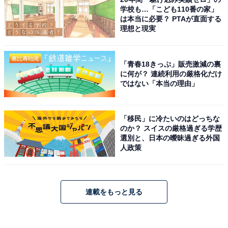
学校も…「こども110番の家」
は本当に必要？ PTAが直面する
理想と現実
「青春18きっぷ」販売激減の裏
に何が？ 連続利用の厳格化だけ
ではない「本当の理由」
「移民」に冷たいのはどっちな
のか？ スイスの厳格過ぎる学歴
選別と、日本の曖昧過ぎる外国
人政策
連載をもっと見る