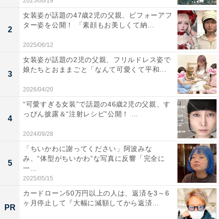
2025/06/19
女装姿が話題の47歳2児の父親、ビフォーアフ
ター姿を公開！ 「素顔もお美しくて納...
2
2025/06/12
女装姿が話題の2児の父親、フリルドレス姿で
娘たちとおままごと「なんて可愛くて平和...
3
2026/04/20
“可愛すぎる女装”で話題の46歳2児の父親、す
っぴん披露＆“注射レシピ”公開！ ...
4
2024/09/28
「ちいかわに謝ってください」阿波みな
み、“体型がちいかわ”な写真に反響「完全に
5
一...
2025/05/15
カードローン50万円以上の人は、返済を3～6
ヶ月停止して『大幅に減額してから返済...
PR