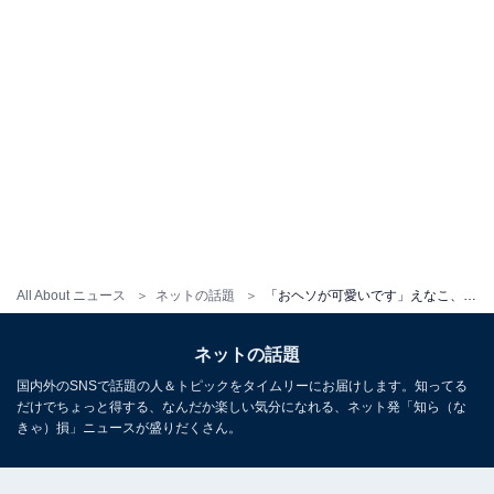
All About ニュース
ネットの話題
「おヘソが可愛いです」えなこ、美乳あらわな入浴シーンを公開！ 「色っぽ過ぎでドキドキ」
ネットの話題
国内外のSNSで話題の人＆トピックをタイムリーにお届けします。知ってる
だけでちょっと得する、なんだか楽しい気分になれる、ネット発「知ら（な
きゃ）損」ニュースが盛りだくさん。