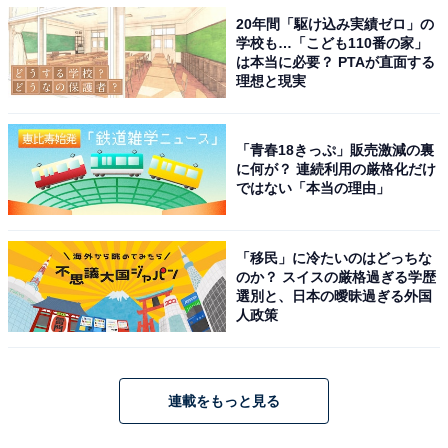
20年間「駆け込み実績ゼロ」の
学校も…「こども110番の家」
は本当に必要？ PTAが直面する
理想と現実
「青春18きっぷ」販売激減の裏
に何が？ 連続利用の厳格化だけ
ではない「本当の理由」
「移民」に冷たいのはどっちな
のか？ スイスの厳格過ぎる学歴
選別と、日本の曖昧過ぎる外国
人政策
連載をもっと見る