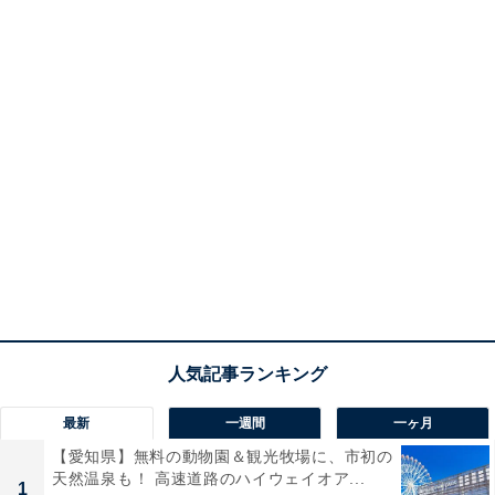
最新
一週間
一ヶ月
【愛知県】無料の動物園＆観光牧場に、市初の
天然温泉も！ 高速道路のハイウェイオア...
1