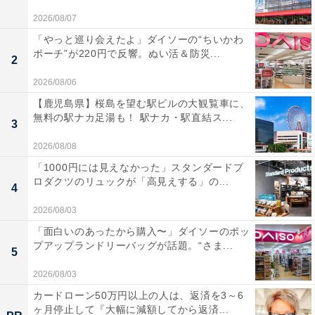
2026/08/07
「やっと巡り会えたよ」ダイソーの“ちいかわ
ポーチ”が220円で反響。ぬい活＆防災...
2
2026/08/06
【鹿児島県】桜島を望む駅ビルの大観覧車に、
無料の駅ナカ足湯も！ 駅ナカ・駅直結ス...
3
2026/08/08
「1000円には見えなかった」スタンダードプ
ロダクツのリュックが「高見えする」の...
4
2026/08/03
「面白いのあったから購入〜」ダイソーのポッ
プアップランドリーバッグが話題。“さま...
5
2026/08/03
カードローン50万円以上の人は、返済を3～6
ヶ月停止して『大幅に減額してから返済...