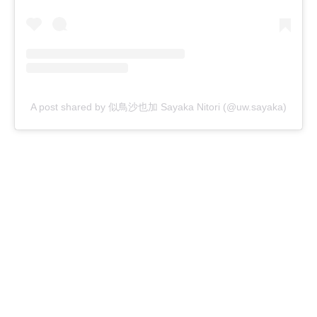
A post shared by 似鳥沙也加 Sayaka Nitori (@uw.sayaka)