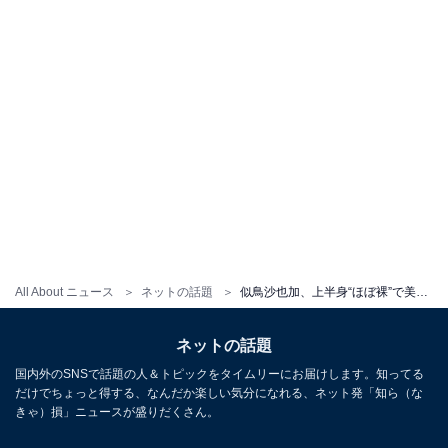
All About ニュース
ネットの話題
似鳥沙也加、上半身“ほぼ裸”で美乳＆美背中あらわに！ 「このボディライン努力の賜物」「色気がいい感じ」
ネットの話題
国内外のSNSで話題の人＆トピックをタイムリーにお届けします。知ってる
だけでちょっと得する、なんだか楽しい気分になれる、ネット発「知ら（な
きゃ）損」ニュースが盛りだくさん。