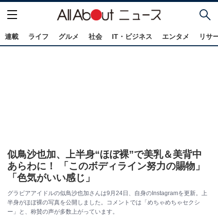
連載
ライフ
グルメ
社会
IT・ビジネス
エンタメ
リサ
似鳥沙也加、上半身“ほぼ裸”で美乳＆美背中
あらわに！ 「このボディライン努力の賜物」
「色気がいい感じ」
グラビアアイドルの似鳥沙也加さんは9月24日、自身のInstagramを更新。上
半身がほぼ裸の写真を公開しました。コメントでは「めちゃめちゃセクシ
ー」と、称賛の声が多数上がっています。