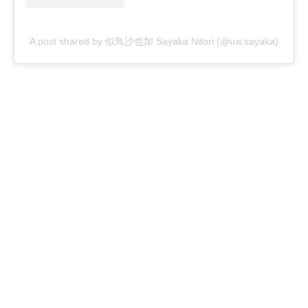
A post shared by 似鳥沙也加 Sayaka Nitori (@uw.sayaka)