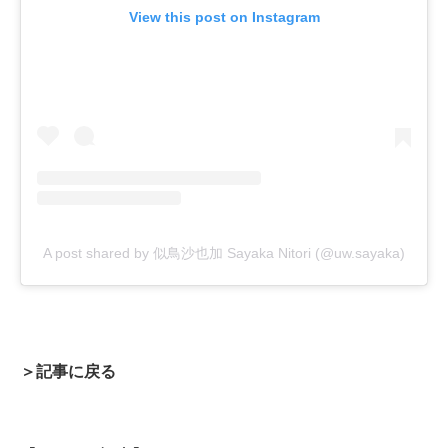
View this post on Instagram
A post shared by 似鳥沙也加 Sayaka Nitori (@uw.sayaka)
＞記事に戻る