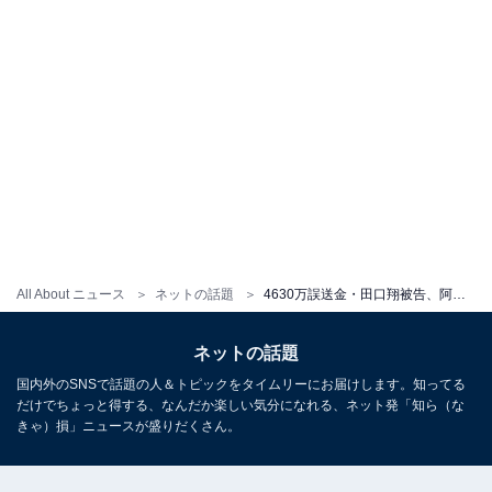
All About ニュース
ネットの話題
4630万誤送金・田口翔被告、阿武町と和解成立に「稼いで納税しないとね！」と温かい声。救世主ヒカルが家庭訪問も
ネットの話題
国内外のSNSで話題の人＆トピックをタイムリーにお届けします。知ってる
だけでちょっと得する、なんだか楽しい気分になれる、ネット発「知ら（な
きゃ）損」ニュースが盛りだくさん。