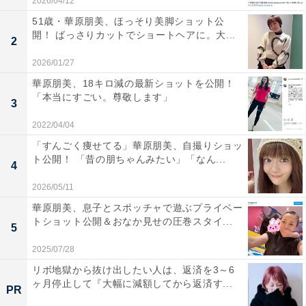
2026/04/12
51歳・華原朋美、ほっそり美脚ショット公
開！ ばっさりカットでショートヘアに。大...
2
2026/01/27
華原朋美、18キロ減の最新ショットを公開！
「本当にすごい。尊敬します」
3
2022/04/04
「すんごく痩せてる」華原朋美、自撮りショッ
ト公開！ 「昔の朋ちゃんみたい」「なん...
4
2026/05/11
華原朋美、息子とスポッチャで遊ぶプライベー
トショット公開＆おなか見せの圧巻スタイ...
5
2025/07/28
リボ地獄から抜け出したい人は、返済を3～6
ヶ月停止して『大幅に減額してから返済す...
PR