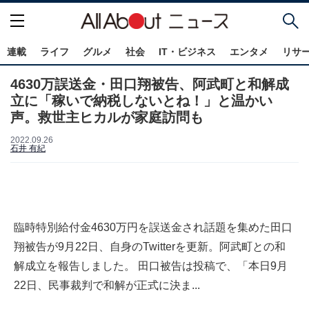
連載
ライフ
グルメ
社会
IT・ビジネス
エンタメ
リサ
4630万誤送金・田口翔被告、阿武町と和解成
立に「稼いで納税しないとね！」と温かい
声。救世主ヒカルが家庭訪問も
2022.09.26
石井 有紀
臨時特別給付金4630万円を誤送金され話題を集めた田口
翔被告が9月22日、自身のTwitterを更新。阿武町との和
解成立を報告しました。 田口被告は投稿で、「本日9月
22日、民事裁判で和解が正式に決ま...