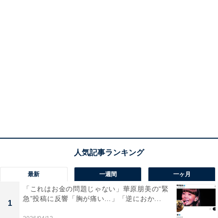
最新
一週間
一ヶ月
「これはお金の問題じゃない」華原朋美の“緊
急”投稿に反響「胸が痛い…」「逆におか...
1