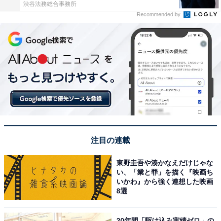
渋谷法務総合事務所
Recommended by
注目の連載
東野圭吾や湊かなえだけじゃな
い、「業と罪」を描く『映画ち
いかわ』から強く連想した映画
8選
20年間「駆け込み実績ゼロ」の