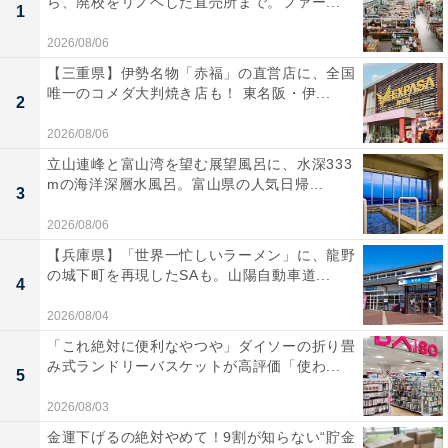
ら、廃校をリノベした直売所まで。ファー...
1
2026/08/06
【三重県】伊勢名物「赤福」の直営店に、全国
唯一のコメダ大判焼き店も！ 東名阪・伊...
2
2026/08/06
立山連峰と富山湾を望む展望風呂に、水深333
mの海洋深層水風呂。富山県の人気日帰...
3
2026/08/06
【兵庫県】「世界一忙しいラーメン」に、龍野
の城下町を再現したSAも。山陽自動車道...
4
2026/08/04
「これ絶対に便利なやつや」ダイソーの折り畳
み式ランドリーバスケットが高評価「使わ...
5
2026/08/03
金運下げるの絶対やめて！9割が知らない“貯金