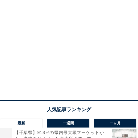
最新
一週間
一ヶ月
【千葉県】918㎡の県内最大級マーケットか