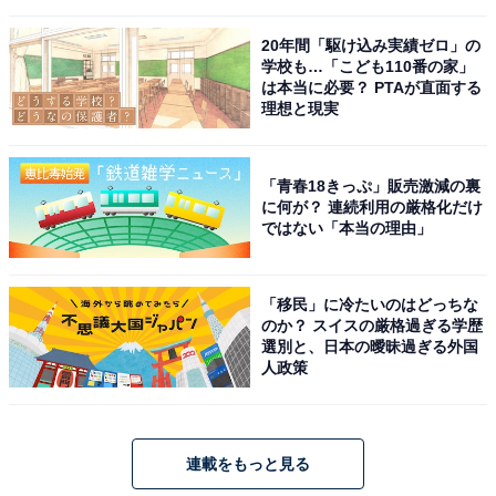
20年間「駆け込み実績ゼロ」の
学校も…「こども110番の家」
は本当に必要？ PTAが直面する
理想と現実
「青春18きっぷ」販売激減の裏
に何が？ 連続利用の厳格化だけ
ではない「本当の理由」
「移民」に冷たいのはどっちな
のか？ スイスの厳格過ぎる学歴
選別と、日本の曖昧過ぎる外国
人政策
連載をもっと見る