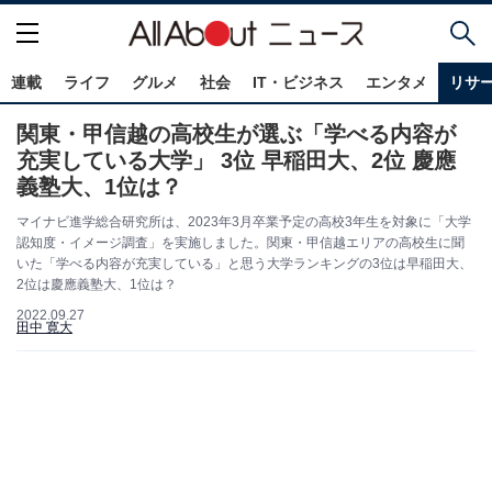
連載
ライフ
グルメ
社会
IT・ビジネス
エンタメ
リサ
関東・甲信越の高校生が選ぶ「学べる内容が
充実している大学」 3位 早稲田大、2位 慶應
義塾大、1位は？
マイナビ進学総合研究所は、2023年3月卒業予定の高校3年生を対象に「大学
認知度・イメージ調査」を実施しました。関東・甲信越エリアの高校生に聞
いた「学べる内容が充実している」と思う大学ランキングの3位は早稲田大、
2位は慶應義塾大、1位は？
2022.09.27
田中 寛大