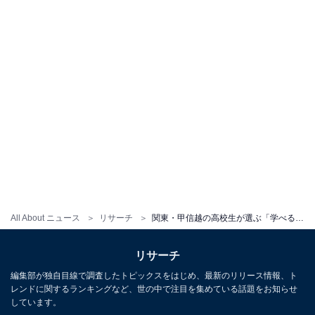
All About ニュース
リサーチ
関東・甲信越の高校生が選ぶ「学べる内容が充実している大学」 3位 早稲田大、2位 慶應義塾大、1位は？
リサーチ
編集部が独自目線で調査したトピックスをはじめ、最新のリリース情報、ト
レンドに関するランキングなど、世の中で注目を集めている話題をお知らせ
しています。