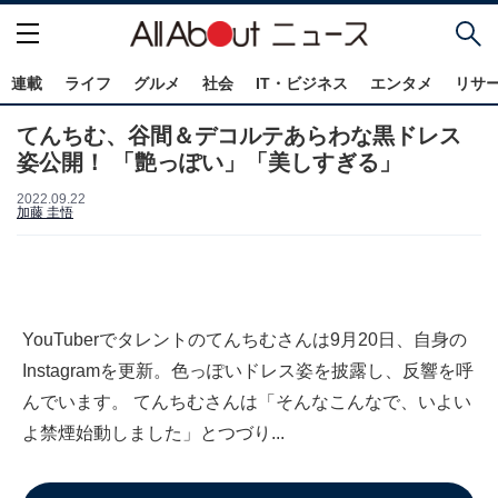
連載
ライフ
グルメ
社会
IT・ビジネス
エンタメ
リサ
てんちむ、谷間＆デコルテあらわな黒ドレス
姿公開！ 「艶っぽい」「美しすぎる」
2022.09.22
加藤 圭悟
YouTuberでタレントのてんちむさんは9月20日、自身の
Instagramを更新。色っぽいドレス姿を披露し、反響を呼
んでいます。 てんちむさんは「そんなこんなで、いよい
よ禁煙始動しました」とつづり...