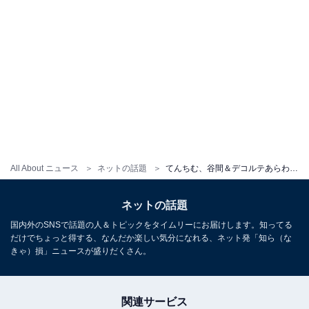
All About ニュース
ネットの話題
てんちむ、谷間＆デコルテあらわな黒ドレス姿公開！ 「艶っぽい」「美しすぎる」
ネットの話題
国内外のSNSで話題の人＆トピックをタイムリーにお届けします。知ってる
だけでちょっと得する、なんだか楽しい気分になれる、ネット発「知ら（な
きゃ）損」ニュースが盛りだくさん。
関連サービス