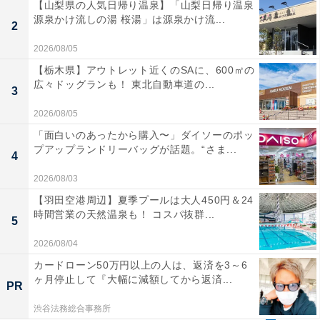
【山梨県の人気日帰り温泉】「山梨日帰り温泉
源泉かけ流しの湯 桜湯」は源泉かけ流...
2
2026/08/05
【栃木県】アウトレット近くのSAに、600㎡の
広々ドッグランも！ 東北自動車道の...
3
2026/08/05
「面白いのあったから購入〜」ダイソーのポッ
プアップランドリーバッグが話題。“さま...
4
2026/08/03
【羽田空港周辺】夏季プールは大人450円＆24
時間営業の天然温泉も！ コスパ抜群...
5
2026/08/04
カードローン50万円以上の人は、返済を3～6
ヶ月停止して『大幅に減額してから返済...
PR
渋谷法務総合事務所