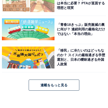
は本当に必要？ PTAが直面する
理想と現実
「青春18きっぷ」販売激減の裏
に何が？ 連続利用の厳格化だけ
ではない「本当の理由」
「移民」に冷たいのはどっちな
のか？ スイスの厳格過ぎる学歴
選別と、日本の曖昧過ぎる外国
人政策
連載をもっと見る