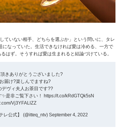
が愛していない相手、どちらを選ぶか」という問いに、タレ
題になっていた。生活できなければ愛は冷める、一方で
あるはず。そうすれば愛は生まれると結論づけている。
頂きありがとうございました?
お届け?楽しんでますね?
デヴィ夫人お茶目です??
ます✨是非ご覧下さい！
https://t.co/kRdGTQk5sN
ter.com/Vj3YFALlZZ
】 (@itteq_ntv)
September 4, 2022