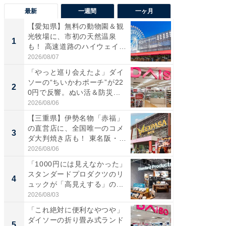
最新
一週間
一ヶ月
【愛知県】無料の動物園＆観
【兵庫
光牧場に、市初の天然温泉
ーメン
1
1
も！ 高速道路のハイウェイオ
再現した
ア...
道...
2026/08/07
2026/08/0
「やっと巡り会えたよ」ダイ
【三重
ソーの“ちいかわポーチ”が22
の直営
2
2
0円で反響。ぬい活＆防災...
ダ大判焼
伊...
2026/08/06
2026/08/0
【三重県】伊勢名物「赤福」
【千葉県
の直営店に、全国唯一のコメ
級マー
3
3
ダ大判焼き店も！ 東名阪・
ノベし
伊...
ー...
2026/08/06
2026/08/0
「1000円には見えなかった」
立山連
スタンダードプロダクツのリ
風呂に、
4
4
ュックが「高見えする」の...
層水風
帰...
2026/08/03
2026/08/0
「これ絶対に便利なやつや」
「これ
ダイソーの折り畳み式ランド
ダイソ
5
5