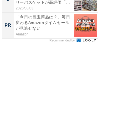
リーバスケットが高評価「使
リーバ
わ...
わ...
2026/08/03
2026/08/0
「今日の目玉商品は？」毎日
「今日
変わるAmazonタイムセール
変わるA
PR
PR
が見逃せない
が見逃
Amazon
Amazon
Recommended by