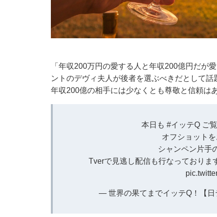
「年収200万円の愛する人と年収200億円だ
ントのデヴィ夫人が後者を選ぶべきだとして話
年収200億の相手には少なくとも尊敬と信頼は
本日も
#イッテQ
ご覧
オフショットを
シャンペン片手の
Tverで見逃し配信も行なっており
pic.twit
— 世界の果てまでイッテQ！【日テレ公式