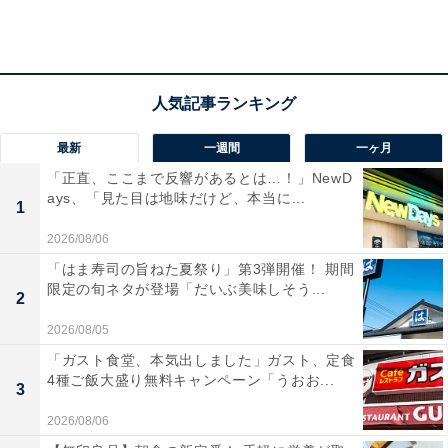
江戸清「ブタまん」
最新
一週間
一ヶ月
1894年に精肉業からスタートした江戸清。そうした背景
「正直、ここまで反響があるとは…！」NewD
ays、「見た目は地味だけど、本当に...
から肉のスペシャリストでもあり、「ブタまん」の餡に
1
は上質な国産豚肉が使われています。ウデ、モモ、バラ
2026/08/06
など各部位をバランスよくミックスし、紅ズワイ蟹や海
「はま寿司の旨ねた夏祭り」第3弾開催！ 期間
老などの魚介系食材や新鮮なキャベツ・筍などの野菜を
限定の旬ネタが登場「だいぶ美味しそう...
2
合わせ、豚肉の旨味を活かした飽きのこない味に仕上げ
2026/08/05
られています。
「ガスト食堂、本気出しました」ガスト、定食
4種ご飯大盛り無料キャンペーン「うおお...
3
ローソンで発売開始となった「特撰肉まん」は、この
2026/08/06
「ブタまん」を再現したものだそう。