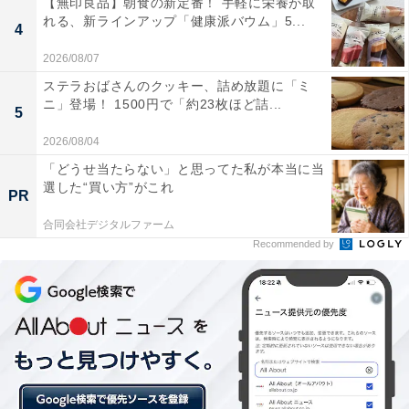
【無印良品】朝食の新定番！ 手軽に栄養が取
れる、新ラインアップ「健康派バウム」5...
4
2026/08/07
ステラおばさんのクッキー、詰め放題に「ミ
ニ」登場！ 1500円で「約23枚ほど詰...
5
2026/08/04
「どうせ当たらない」と思ってた私が本当に当
選した“買い方”がこれ
PR
合同会社デジタルファーム
Recommended by
「特撰肉まん」はコンビニの中華まんとは思えな
い大きさ！