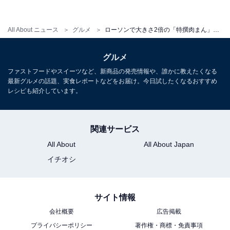
All About ニュース
グルメ
ローソンで大きさ2倍の「特撰肉まん」発売！ 横浜中華街・江戸清の「ブタまん」を再現
元祖「ブタまん」を彷彿とさせる味わい
グルメ
ファストフードやスイーツなど、新商品の発売情報や、誰かに教えたくなる
最新グルメの話題、実食レポートなどをお届け。今日試したくなるおすすめ
レシピも紹介しています。
関連サービス
All About
All About Japan
イチオシ
サイト情報
会社概要
広告掲載
プライバシーポリシー
著作権・商標・免責事項