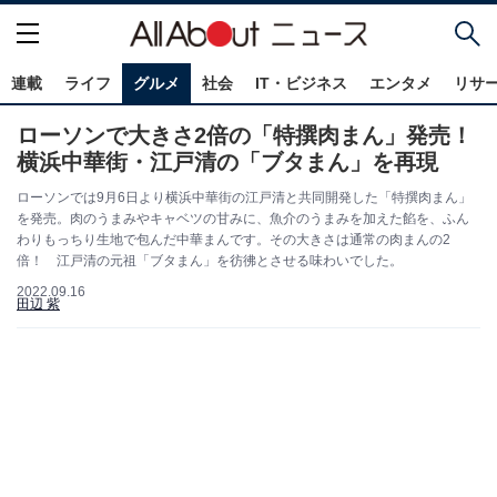
連載
ライフ
グルメ
社会
IT・ビジネス
エンタメ
リサ
ローソンで大きさ2倍の「特撰肉まん」発売！
横浜中華街・江戸清の「ブタまん」を再現
ローソンでは9月6日より横浜中華街の江戸清と共同開発した「特撰肉まん」
を発売。肉のうまみやキャベツの甘みに、魚介のうまみを加えた餡を、ふん
わりもっちり生地で包んだ中華まんです。その大きさは通常の肉まんの2
倍！ 江戸清の元祖「ブタまん」を彷彿とさせる味わいでした。
2022.09.16
田辺 紫