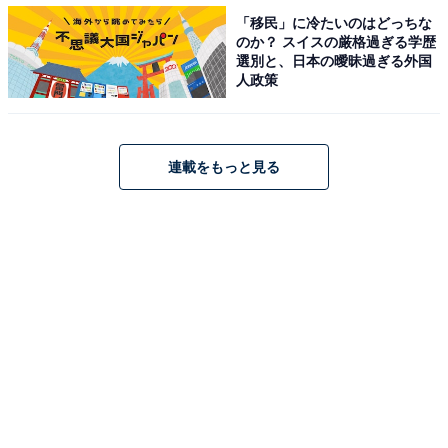
比較すると、その大きさは一目瞭然です。
「移民」に冷たいのはどっちな
のか？ スイスの厳格過ぎる学歴
選別と、日本の曖昧過ぎる外国
重量を量ってみると約200ｇ。ローソン定番の「肉の旨
人政策
みあふれるジューシー肉まん」の2倍の重さです。これ1
個で満足できるように仕上げたとのことで、持った感じ
もずっしりとしています。
連載をもっと見る