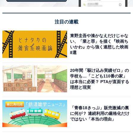
注目の連載
東野圭吾や湊かなえだけじゃな
い、「業と罪」を描く『映画ち
いかわ』から強く連想した映画
8選
20年間「駆け込み実績ゼロ」の
学校も…「こども110番の家」
は本当に必要？ PTAが直面する
理想と現実
特撰肉まん（左）と肉の旨みあふれるジューシー肉まん（右）
「青春18きっぷ」販売激減の裏
に何が？ 連続利用の厳格化だけ
レジ横で見た「特撰肉まん」の第一印象は「コンビニの
ではない「本当の理由」
中華まんとしては大きめ」ということ。通常の肉まんと