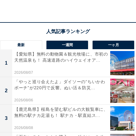
最新
一週間
一ヶ月
【愛知県】無料の動物園＆観光牧場に、市初の
天然温泉も！ 高速道路のハイウェイオア...
1
2026/08/07
「四川風麻婆豆腐」はしびれる辛さを再現
「やっと巡り会えたよ」ダイソーの“ちいかわ
ポーチ”が220円で反響。ぬい活＆防災...
2
2026/08/06
【鹿児島県】桜島を望む駅ビルの大観覧車に、
無料の駅ナカ足湯も！ 駅ナカ・駅直結ス...
3
2026/08/08