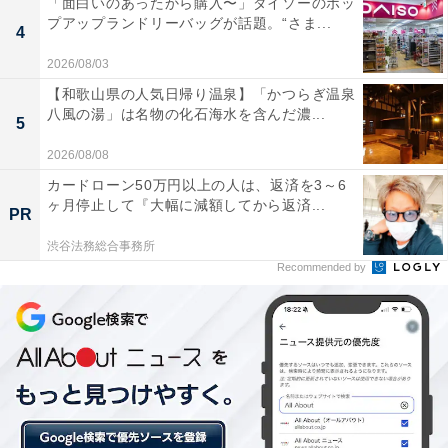
「面白いのあったから購入〜」ダイソーのポッ
プアップランドリーバッグが話題。“さま...
4
2026/08/03
【和歌山県の人気日帰り温泉】「かつらぎ温泉
八風の湯」は名物の化石海水を含んだ濃...
5
2026/08/08
カードローン50万円以上の人は、返済を3～6
ヶ月停止して『大幅に減額してから返済...
PR
重慶飯店は、1959年に開業した四川料理の名店。看板メ
渋谷法務総合事務所
ニューは麻婆豆腐です。豆板醤、甜麺醤、にんにく、花
Recommended by
椒等で炒めた豚ひき肉と葱を入れたソースに、先立つ痺
れの青山椒と後引く痺れの花山椒を加えることで、同店
の麻婆豆腐の特徴である強い辛みと甘味、深いコクを再
現しています。