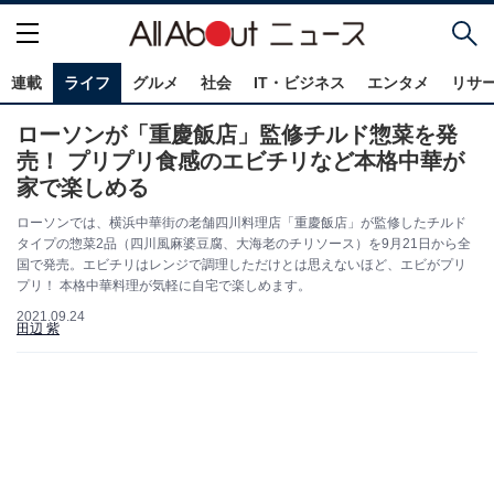
連載
ライフ
グルメ
社会
IT・ビジネス
エンタメ
リサ
ローソンが「重慶飯店」監修チルド惣菜を発
売！ プリプリ食感のエビチリなど本格中華が
家で楽しめる
ローソンでは、横浜中華街の老舗四川料理店「重慶飯店」が監修したチルド
タイプの惣菜2品（四川風麻婆豆腐、大海老のチリソース）を9月21日から全
国で発売。エビチリはレンジで調理しただけとは思えないほど、エビがプリ
プリ！ 本格中華料理が気軽に自宅で楽しめます。
2021.09.24
田辺 紫