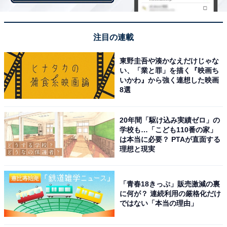
注目の連載
東野圭吾や湊かなえだけじゃな
い、「業と罪」を描く『映画ち
いかわ』から強く連想した映画
8選
20年間「駆け込み実績ゼロ」の
学校も…「こども110番の家」
は本当に必要？ PTAが直面する
理想と現実
「青春18きっぷ」販売激減の裏
重慶飯店の麻婆豆腐は、ひと口目の痺れと後を引く痺れ
に何が？ 連続利用の厳格化だけ
ではない「本当の理由」
が特徴的なのですが、お店で食べるものと遜色のない味
わいだと感じました。