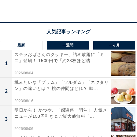
解凍方法やオーブントースターの焼き時間も、詳しくパ
ッケージに書かれているので失敗知らずです。
最新
一週間
一ヶ月
ステラおばさんのクッキー、詰め放題に「ミ
ニ」登場！ 1500円で「約23枚ほど詰...
1
2026/08/04
桃みたいな「プラム」「ソルダム」「ネクタリ
ン」の違いとは？ 桃の仲間はどれ？ 味...
2
2023/08/16
明日から！ かつや、「感謝祭」開催！ 人気メ
ニューが150円引き＆ご飯大盛無料「...
3
2026/08/06