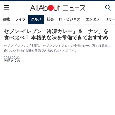
連載
ライフ
グルメ
社会
IT・ビジネス
エンタメ
リサ
セブン-イレブン「冷凍カレー」＆「ナン」を
食べ比べ！ 本格的な味を常備できておすすめ
セブン-イレブンのPB商品「セブンプレミアム」の冷凍カレー。家では簡単に
作れない本格的な味を常備できるのでおすすめです。
2022.09.21
矢野 きくの