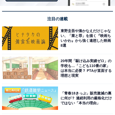
注目の連載
タンドールで焼いたような仕上がりのナン
東野圭吾や湊かなえだけじゃな
い、「業と罪」を描く『映画ち
中にはステッペンチーズとゴーダチーズが使われてい
いかわ』から強く連想した映画
て、チーズが伸びる感じを楽しめます。
8選
20年間「駆け込み実績ゼロ」の
学校も…「こども110番の家」
は本当に必要？ PTAが直面する
理想と現実
「青春18きっぷ」販売激減の裏
に何が？ 連続利用の厳格化だけ
ではない「本当の理由」