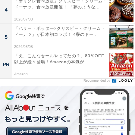
「オリグレ食べ放題」クリスピー・クリーム・
解凍方法別に目安の時間も詳しく書かれている
ドーナツ、食べ放題開催！ 「夢のような...
4
2026/07/03
自然解凍からオーブントースターで焼いた様子がこち
「ハリー・ポッター×クリスピー・クリーム・
ら。外はサクサクでカリッとしていて、まるでタンドー
ドーナツ」が日本初コラボ！ 4寮のドー...
5
ルで焼き上げたような仕上がり！
2026/08/08
「え、こんなセールやってたの？」80％OFF
以上が続々登場！Amazonの本気が...
PR
Amazon
Recommended by