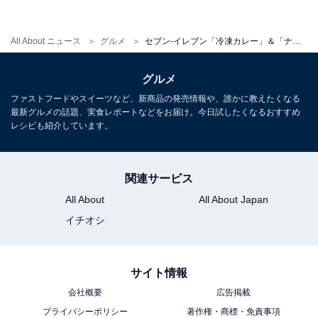
All About ニュース
グルメ
セブン-イレブン「冷凍カレー」＆「ナン」を食べ比べ！ 本格的な味を常備できておすすめ
グルメ
ファストフードやスイーツなど、新商品の発売情報や、誰かに教えたくなる
最新グルメの話題、実食レポートなどをお届け。今日試したくなるおすすめ
セブンプレミアム「チーズナン」の栄養成分表示
レシピも紹介しています。
関連サービス
All About
All About Japan
イチオシ
サイト情報
会社概要
広告掲載
プライバシーポリシー
著作権・商標・免責事項