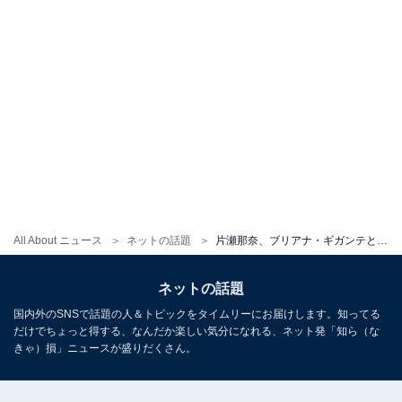
All About ニュース
ネットの話題
片瀬那奈、ブリアナ・ギガンテと“小粒ちゃんメイク”ショット！ 「めっちゃ似合うしなんか艶っぽい」
ネットの話題
国内外のSNSで話題の人＆トピックをタイムリーにお届けします。知ってる
だけでちょっと得する、なんだか楽しい気分になれる、ネット発「知ら（な
きゃ）損」ニュースが盛りだくさん。