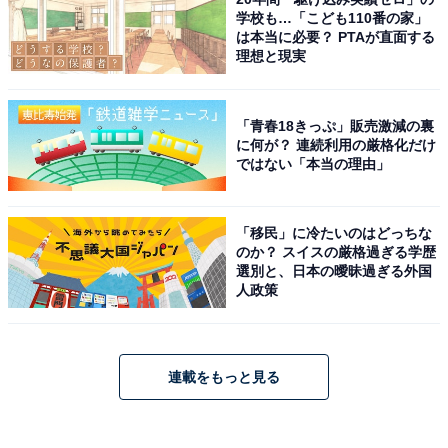
学校も…「こども110番の家」
は本当に必要？ PTAが直面する
理想と現実
「青春18きっぷ」販売激減の裏
に何が？ 連続利用の厳格化だけ
ではない「本当の理由」
「移民」に冷たいのはどっちな
のか？ スイスの厳格過ぎる学歴
選別と、日本の曖昧過ぎる外国
人政策
連載をもっと見る