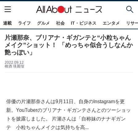
連載
ライフ
グルメ
社会
IT・ビジネス
エンタメ
リサ
片瀬那奈、ブリアナ・ギガンテと“小粒ちゃん
メイク”ショット！ 「めっちゃ似合うしなんか
艶っぽい」
2022.09.12
橋酒 瑛麗瑠
俳優の片瀬那奈さんは9月11日、自身のInstagramを更
新。YouTuberのブリアナ・ギガンテさんとのツーショッ
トを披露しました。 片瀬さんは「自称妹のナナギガン
テ 小粒ちゃんメイクは気持ちを高...