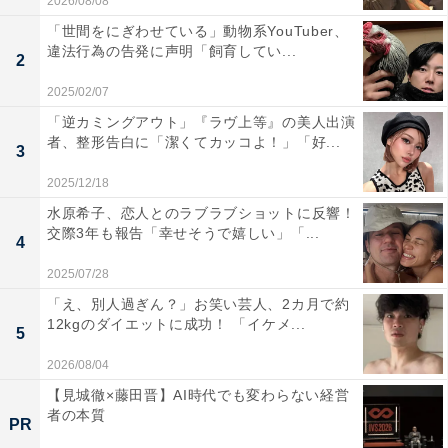
2026/08/08
「世間をにぎわせている」動物系YouTuber、
違法行為の告発に声明「飼育してい...
2
2025/02/07
「逆カミングアウト」『ラヴ上等』の美人出演
者、整形告白に「潔くてカッコよ！」「好...
3
2025/12/18
水原希子、恋人とのラブラブショットに反響！
交際3年も報告「幸せそうで嬉しい」「...
4
2025/07/28
「え、別人過ぎん？」お笑い芸人、2カ月で約
12kgのダイエットに成功！ 「イケメ...
5
2026/08/04
【見城徹×藤田晋】AI時代でも変わらない経営
者の本質
PR