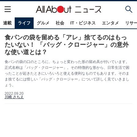
連載
ライフ
グルメ
社会
IT・ビジネス
エンタメ
リサ
食パンの袋を留める「アレ」捨てるのはもっ
たいない！ 「バッグ・クロージャー」の意外
な使い道とは？
食パンの袋の口のところに、ちょっと変わった形の留め具が付いています。
正式名称は「バッグ・クロージャー」。その特徴的な形から、日常生活で困
ったことが起きたときにいろいろと使える便利なものでもあります。そのま
ま捨てるには惜しい「バッグ・クロージャー」について詳しく見ていきまし
ょう。
2022.09.20
川崎 さちえ