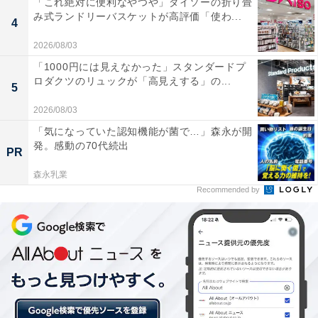
「これ絶対に便利なやつや」ダイソーの折り畳
み式ランドリーバスケットが高評価「使わ...
この性質を使うと、コード類の整理にも役立ちます。例
4
えばイヤホンやスマホの充電ケーブルです。写真はアッ
2026/08/03
プルの純正品ですが、まとめて束にするとちょうどよい
「1000円には見えなかった」スタンダードプ
サイズでした。
ロダクツのリュックが「高見えする」の...
5
2026/08/03
「気になっていた認知機能が菌で…」森永が開
発。感動の70代続出
PR
森永乳業
Recommended by