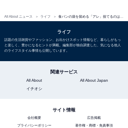
All About ニュース
ライフ
食パンの袋を留める「アレ」捨てるのはもったいない！ 「バッグ・クロージャー」の意外な使い道とは？
ライフ
話題の生活雑貨やファッション、お出かけスポット情報など、暮らしがもっ
と楽しく、豊かになるヒントが満載。編集部が独自調査した、気になる他人
のライフスタイル事情も公開しています。
「ケーブル迷子」を防げる
逆に使いたいときに「あれ？ どのケーブルだった？」と
なってしまうので、それを防ぐために「バッグ・クロー
関連サービス
ジャー」を使います。油性ペンで文字を書きこむことが
All About
All About Japan
できるので、筆者はメーカー名を書いていますよ。
イチオシ
サイト情報
会社概要
広告掲載
プライバシーポリシー
著作権・商標・免責事項