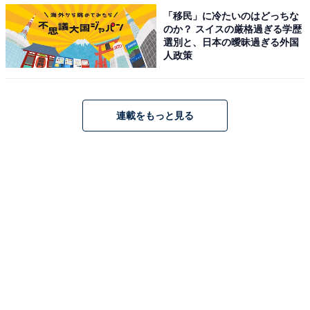
コードやケーブルに付けておく
「移民」に冷たいのはどっちな
のか？ スイスの厳格過ぎる学歴
「バッグ・クロージャー」は、一部に隙間があってもす
選別と、日本の曖昧過ぎる外国
ぐに外れてしまうことがないので、コードに付けること
人政策
ができます。充電式の家電にはそれぞれ充電コードが付
いていたりしますし、家族それぞれがケーブルを使うこ
ともあります。そうすると、やたらケーブルが多くなっ
連載をもっと見る
てしまいますよね。結果、「これ、なんのケーブル？」
ということになります。