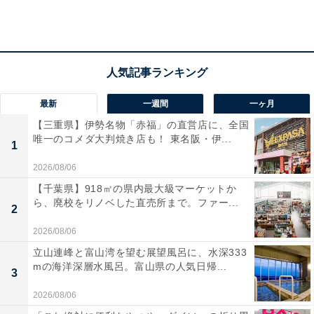
固定がしやすいですよね。
最新
一週間
一ヶ月
【三重県】伊勢名物「赤福」の直営店に、全国
唯一のコメダ大判焼き店も！ 東名阪・伊...
1
2026/08/06
【千葉県】918㎡の県内最大級マーケットか
ら、廃校をリノベした直売所まで。ファー...
2
2026/08/06
立山連峰と富山湾を望む展望風呂に、水深333
mの海洋深層水風呂。富山県の人気日帰...
3
2026/08/06
「バッグ・​​​​​クロージャー」を使ってイヤホンをまとめる