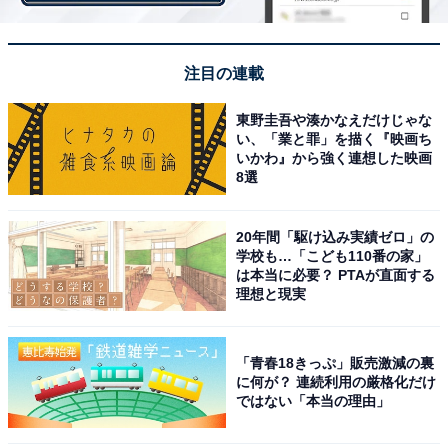
何のコードなのかが一目で分かるようになる
注目の連載
東野圭吾や湊かなえだけじゃな
い、「業と罪」を描く『映画ち
いかわ』から強く連想した映画
8選
20年間「駆け込み実績ゼロ」の
学校も…「こども110番の家」
は本当に必要？ PTAが直面する
理想と現実
「青春18きっぷ」販売激減の裏
に何が？ 連続利用の厳格化だけ
ではない「本当の理由」