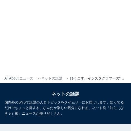
All About ニュース
ネットの話題
ゆうこす、インスタグラマーの“理想と現実”を暴露!? 「おもしろい投稿すぎて最高」「どんな姿も可愛い」
ネットの話題
国内外のSNSで話題の人＆トピックをタイムリーにお届けします。知ってる
だけでちょっと得する、なんだか楽しい気分になれる、ネット発「知ら（な
きゃ）損」ニュースが盛りだくさん。