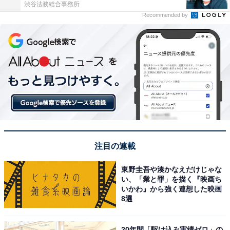
渋谷法務総合事務所
Recommended by
注目の連載
東野圭吾や湊かなえだけじゃな
い、「業と罪」を描く『映画ち
いかわ』から強く連想した映画
8選
20年間「駆け込み実績ゼロ」の