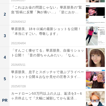
2026/01/27
「これはお金の問題じゃない」華原朋美の“緊
急”投稿に反響「胸が痛い…」「逆におか...
2
2026/04/12
華原朋美、18キロ減の最新ショットを公開！
「本当にすごい。尊敬します」
3
2022/04/04
「すんごく痩せてる」華原朋美、自撮りショッ
ト公開！ 「昔の朋ちゃんみたい」「なん...
4
2026/05/11
華原朋美、息子とスポッチャで遊ぶプライベー
トショット公開＆おなか見せの圧巻スタイ...
5
2025/07/28
カードローン50万円以上の人は、返済を3～6
ヶ月停止して『大幅に減額してから返済...
PR