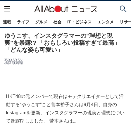
連載
ライフ
グルメ
社会
IT・ビジネス
エンタメ
リサ
ゆうこす、インスタグラマーの“理想と現
実”を暴露!? 「おもしろい投稿すぎて最高」
「どんな姿も可愛い」
2022.09.06
橋酒 瑛麗瑠
HKT48の元メンバーで現在はモテクリエイターとして活
動する“ゆうこす”こと菅本裕子さんは9月4日、自身の
Instagramを更新。インスタグラマーの現実と理想につい
て暴露!? しました。 菅本さんは...