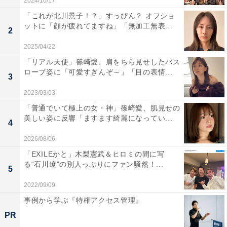
2024/10/17
「これが北川景子！？」すっぴん？ オフショ
ットに「顔が疲れてますね」「無加工無表...
2
2025/04/22
「リアル天使」篠崎愛、肩をちら見せしたバス
ローブ姿に「可愛すぎんぞ～」「目の表情...
3
2023/03/03
「普通でいて極上の女・神」篠崎愛、肌見せの
美しい姿に反響「ますます綺麗になってい...
4
2026/08/06
「EXILEかと」木梨憲武＆ヒロミの間に写
る“石川遼”の別人っぷりにファン騒然！...
5
2022/09/09
事例から学ぶ『特権アクセス管理』
PR