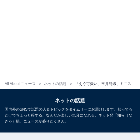
All About ニュース
ネットの話題
「えぐ可愛い」玉井詩織、ミニスカで美脚披露！ 「玉井さんのためにある服だね」「スタイル良すぎる」
ネットの話題
国内外のSNSで話題の人＆トピックをタイムリーにお届けします。知ってる
だけでちょっと得する、なんだか楽しい気分になれる、ネット発「知ら（な
きゃ）損」ニュースが盛りだくさん。