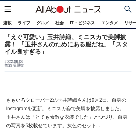
連載
ライフ
グルメ
社会
IT・ビジネス
エンタメ
リサ
「えぐ可愛い」玉井詩織、ミニスカで美脚披
露！ 「玉井さんのためにある服だね」「スタ
イル良すぎる」
2022.09.06
橋酒 瑛麗瑠
ももいろクローバーZの玉井詩織さんは9月2日、自身の
Instagramを更新。ミニスカ姿で美脚を披露しました。
玉井さんは「とても素敵な衣装でした」とつづり、自身
の写真を5枚載せています。灰色のセット...