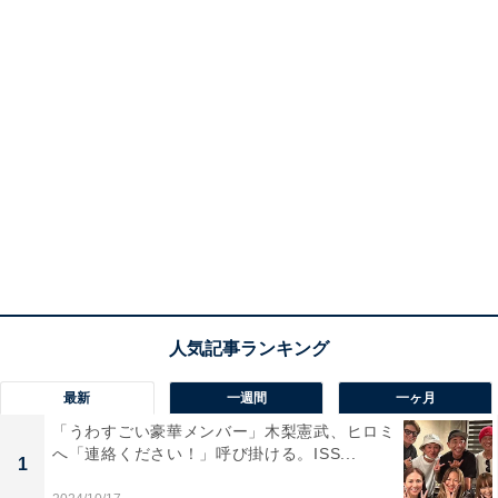
最新
一週間
一ヶ月
「うわすごい豪華メンバー」木梨憲武、ヒロミ
へ「連絡ください！」呼び掛ける。ISS...
1