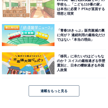
学校も…「こども110番の家」
は本当に必要？ PTAが直面する
理想と現実
「青春18きっぷ」販売激減の裏
に何が？ 連続利用の厳格化だけ
ではない「本当の理由」
「移民」に冷たいのはどっちな
のか？ スイスの厳格過ぎる学歴
選別と、日本の曖昧過ぎる外国
人政策
連載をもっと見る