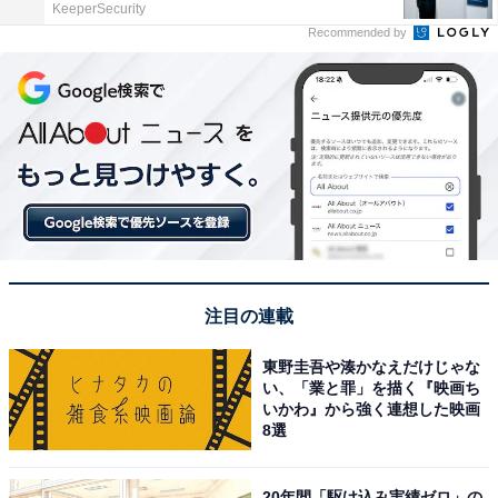
KeeperSecurity
Recommended by
注目の連載
東野圭吾や湊かなえだけじゃな
い、「業と罪」を描く『映画ち
いかわ』から強く連想した映画
8選
20年間「駆け込み実績ゼロ」の