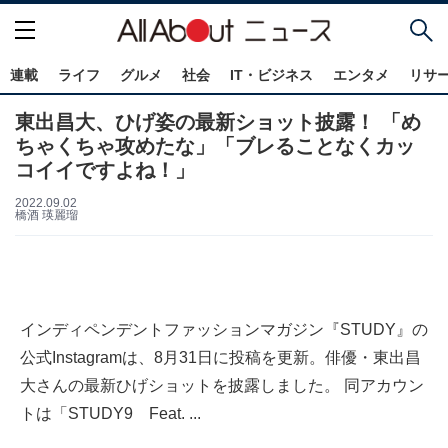
連載
ライフ
グルメ
社会
IT・ビジネス
エンタメ
リサ
東出昌大、ひげ姿の最新ショット披露！ 「め
ちゃくちゃ攻めたな」「ブレることなくカッ
コイイですよね！」
2022.09.02
橋酒 瑛麗瑠
インディペンデントファッションマガジン『STUDY』の
公式Instagramは、8月31日に投稿を更新。俳優・東出昌
大さんの最新ひげショットを披露しました。 同アカウン
トは「STUDY9 Feat. ...