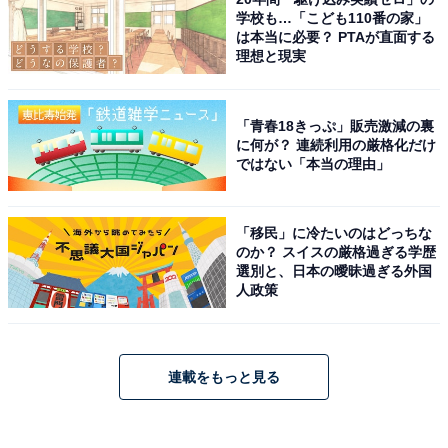
学校も…「こども110番の家」
は本当に必要？ PTAが直面する
理想と現実
「青春18きっぷ」販売激減の裏
に何が？ 連続利用の厳格化だけ
ではない「本当の理由」
「移民」に冷たいのはどっちな
のか？ スイスの厳格過ぎる学歴
選別と、日本の曖昧過ぎる外国
人政策
連載をもっと見る