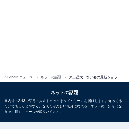
All About ニュース
ネットの話題
東出昌大、ひげ姿の最新ショット披露！ 「めちゃくちゃ攻めたな」「ブレることなくカッコイイですよね！」
ネットの話題
国内外のSNSで話題の人＆トピックをタイムリーにお届けします。知ってる
だけでちょっと得する、なんだか楽しい気分になれる、ネット発「知ら（な
きゃ）損」ニュースが盛りだくさん。