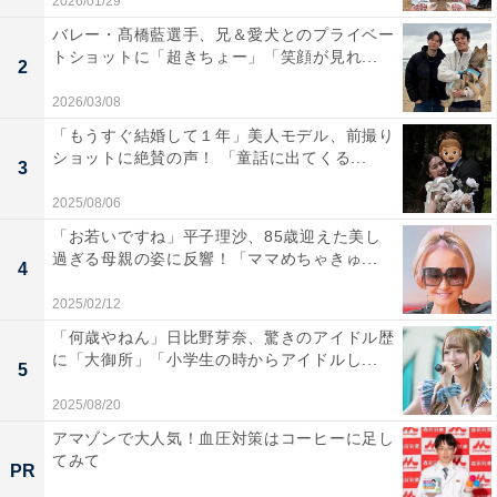
2026/01/29
バレー・髙橋藍選手、兄＆愛犬とのプライベー
トショットに「超きちょー」「笑顔が見れ...
2
2026/03/08
「もうすぐ結婚して１年」美人モデル、前撮り
ショットに絶賛の声！ 「童話に出てくる...
3
2025/08/06
「お若いですね」平子理沙、85歳迎えた美し
過ぎる母親の姿に反響！「ママめちゃきゅ...
4
2025/02/12
「何歳やねん」日比野芽奈、驚きのアイドル歴
に「大御所」「小学生の時からアイドルし...
5
2025/08/20
アマゾンで大人気！血圧対策はコーヒーに足し
てみて
PR