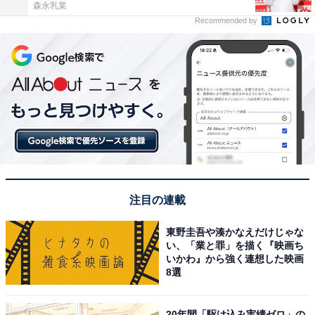
森永乳業
Recommended by
注目の連載
東野圭吾や湊かなえだけじゃな
い、「業と罪」を描く『映画ち
いかわ』から強く連想した映画
8選
20年間「駆け込み実績ゼロ」の