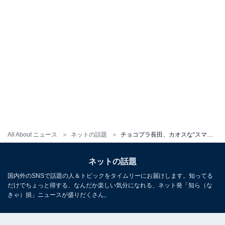
All About ニュース
ネットの話題
チョコプラ長田、カオスな“スマホ撮影テクニック”に反響！ 「時間返してwww」「発想がほんとに天才」
ネットの話題
国内外のSNSで話題の人＆トピックをタイムリーにお届けします。知ってる
だけでちょっと得する、なんだか楽しい気分になれる、ネット発「知ら（な
きゃ）損」ニュースが盛りだくさん。