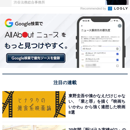
渋谷法務総合事務所
Recommended by
注目の連載
東野圭吾や湊かなえだけじゃな
い、「業と罪」を描く『映画ち
いかわ』から強く連想した映画
8選
20年間「駆け込み実績ゼロ」の