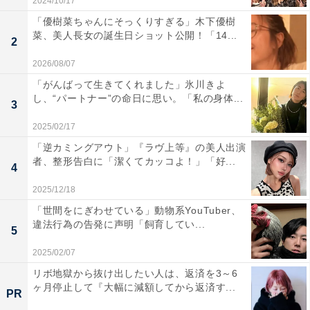
2024/10/17
「優樹菜ちゃんにそっくりすぎる」木下優樹
菜、美人長女の誕生日ショット公開！「14...
2
2026/08/07
「がんばって生きてくれました」氷川きよ
し、“パートナー”の命日に思い。「私の身体...
3
2025/02/17
「逆カミングアウト」『ラヴ上等』の美人出演
者、整形告白に「潔くてカッコよ！」「好...
4
2025/12/18
「世間をにぎわせている」動物系YouTuber、
違法行為の告発に声明「飼育してい...
5
2025/02/07
リボ地獄から抜け出したい人は、返済を3～6
ヶ月停止して『大幅に減額してから返済す...
PR