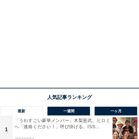
最新
一週間
一ヶ月
「うわすごい豪華メンバー」木梨憲武、ヒロミ
へ「連絡ください！」呼び掛ける。ISS...
1