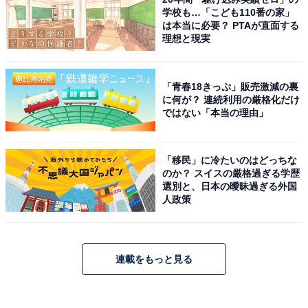
学校も…「こども110番の家」
は本当に必要？ PTAが直面する
理想と現実
「青春18きっぷ」販売激減の裏
に何が？ 連続利用の厳格化だけ
ではない「本当の理由」
「移民」に冷たいのはどっちな
のか？ スイスの厳格過ぎる学歴
選別と、日本の曖昧過ぎる外国
人政策
連載をもっと見る