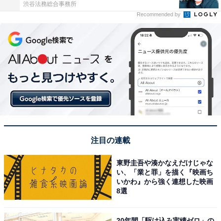
渋谷法務総合事務所
Recommended by
注目の連載
東野圭吾や湊かなえだけじゃな
い、「業と罪」を描く『映画ち
いかわ』から強く連想した映画
8選
20年間「駆け込み実績ゼロ」の