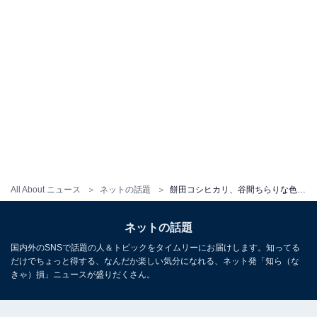
All About ニュース
ネットの話題
餅田コシヒカリ、谷間ちらりな色っぽい姿に「顔めっちゃ可愛いわ」「きゃわわわわわわわー！」の声
ネットの話題
国内外のSNSで話題の人＆トピックをタイムリーにお届けします。知ってる
だけでちょっと得する、なんだか楽しい気分になれる、ネット発「知ら（な
きゃ）損」ニュースが盛りだくさん。