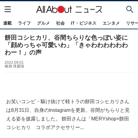
連載
ライフ
グルメ
社会
IT・ビジネス
エンタメ
リサ
餅田コシヒカリ、谷間ちらりな色っぽい姿に
「顔めっちゃ可愛いわ」「きゃわわわわわわ
わー！」の声
2022.09.01
橋酒 瑛麗瑠
お笑いコンビ・駆け抜けて軽トラの餅田コシヒカリさん
は8月31日、自身のInstagramを更新。谷間がちらりと見
える姿を披露しました。 餅田さんは「MERYshop×餅田
コシヒカリ コラボアクセサリー...