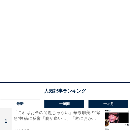
最新
一週間
一ヶ月
「これはお金の問題じゃない」華原朋美の“緊
急”投稿に反響「胸が痛い…」「逆におか...
1