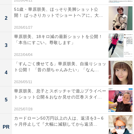
2026/04/12
51歳・華原朋美、ほっそり美脚ショット公
開！ ばっさりカットでショートヘアに。大...
2
2026/01/27
華原朋美、18キロ減の最新ショットを公開！
「本当にすごい。尊敬します」
3
2022/04/04
「すんごく痩せてる」華原朋美、自撮りショッ
ト公開！ 「昔の朋ちゃんみたい」「なん...
4
2026/05/11
華原朋美、息子とスポッチャで遊ぶプライベー
トショット公開＆おなか見せの圧巻スタイ...
5
2025/07/28
カードローン50万円以上の人は、返済を3～6
ヶ月停止して『大幅に減額してから返済...
PR