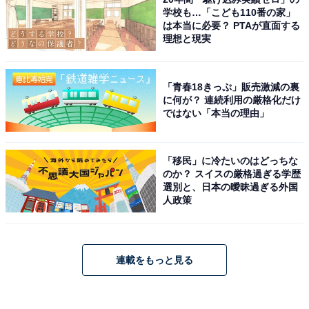
学校も…「こども110番の家」
は本当に必要？ PTAが直面する
理想と現実
「青春18きっぷ」販売激減の裏
に何が？ 連続利用の厳格化だけ
ではない「本当の理由」
「移民」に冷たいのはどっちな
のか？ スイスの厳格過ぎる学歴
選別と、日本の曖昧過ぎる外国
人政策
連載をもっと見る