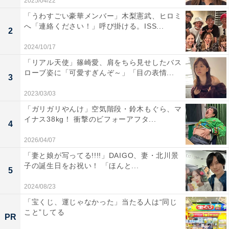
2025/04/22
「うわすごい豪華メンバー」木梨憲武、ヒロミ
へ「連絡ください！」呼び掛ける。ISS...
2
2024/10/17
「リアル天使」篠崎愛、肩をちら見せしたバス
ローブ姿に「可愛すぎんぞ～」「目の表情...
3
2023/03/03
「ガリガリやんけ」空気階段・鈴木もぐら、マ
イナス38kg！ 衝撃のビフォーアフタ...
4
2026/04/07
「妻と娘が写ってる!!!!」DAIGO、妻・北川景
子の誕生日をお祝い！ 「ほんと...
5
2024/08/23
「宝くじ、運じゃなかった」当たる人は“同じ
こと”してる
PR