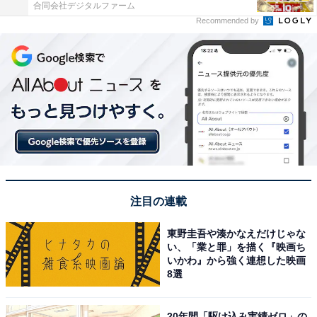
合同会社デジタルファーム
Recommended by
注目の連載
東野圭吾や湊かなえだけじゃな
い、「業と罪」を描く『映画ち
いかわ』から強く連想した映画
8選
20年間「駆け込み実績ゼロ」の