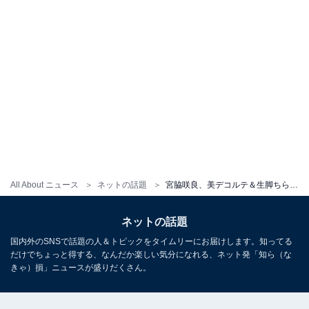
All About ニュース
ネットの話題
宮脇咲良、美デコルテ＆生脚ちらりな純白ドレス姿に「かわいいが渋滞してる」「無邪気なさくちゃん可愛い」
ネットの話題
国内外のSNSで話題の人＆トピックをタイムリーにお届けします。知ってる
だけでちょっと得する、なんだか楽しい気分になれる、ネット発「知ら（な
きゃ）損」ニュースが盛りだくさん。