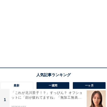
最新
一週間
一ヶ月
「これが北川景子！？」すっぴん？ オフショ
ットに「顔が疲れてますね」「無加工無表...
1