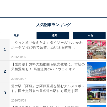
睡眠時のエアコン使用状況（出典：プレスリリース、以下同）
またパナソニックのエアコン「エオリア」ユーザーデー
タからは、夜中に30度を超えるような熱帯夜の日、深夜
2～5時の間にエアコン操作を行っているユーザーが65％
いることが分かりました。厳しい暑さの夜、多くの人が
最新
一週間
一ヶ月
睡眠中に暑さや寒さを感じて目を覚まし、エアコンを付
「やっと巡り会えたよ」ダイソーの“ちいかわ
ポーチ”が220円で反響。ぬい活＆防災...
けたり消したりしているようです。
1
2026/08/06
【愛知県】無料の動物園＆観光牧場に、市初の
天然温泉も！ 高速道路のハイウェイオア...
2
2026/08/07
道の駅「阿蘇」は阿蘇五岳を望むグルメスポッ
ト。国土交通省の重点道の駅にも選定｜阿...
3
2026/08/08