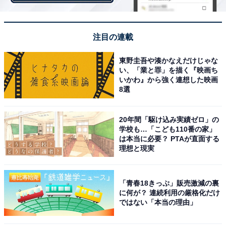
注目の連載
東野圭吾や湊かなえだけじゃな
い、「業と罪」を描く『映画ち
いかわ』から強く連想した映画
8選
20年間「駆け込み実績ゼロ」の
学校も…「こども110番の家」
は本当に必要？ PTAが直面する
理想と現実
「青春18きっぷ」販売激減の裏
に何が？ 連続利用の厳格化だけ
ではない「本当の理由」