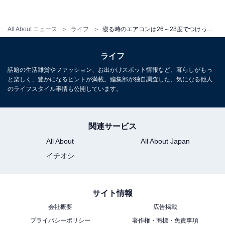
なり途中で目覚めてしまう原因になります。
All About ニュース
ライフ
寝る時のエアコンは26～28度でつけっぱなしが推奨 熱帯夜に快眠するコツをパナソニックが公開
理想は、就寝中も寝室の温度をコントロールすること。
就寝前は少し温度を下げることで深部体温を下げ、就寝
ライフ
中は温度を下げすぎず、目覚めに向けて少しずつ温度を
話題の生活雑貨やファッション、お出かけスポット情報など、暮らしがもっ
と楽しく、豊かになるヒントが満載。編集部が独自調査した、気になる他人
上げることです。そうすることで、快適に就寝でき、さ
のライフスタイル事情も公開しています。
らに目覚めが良くなるそうです。
関連サービス
All About
All About Japan
熱帯夜の快眠のコツ3：湿度は60％以下に保つ
イチオシ
サイト情報
会社概要
広告掲載
プライバシーポリシー
著作権・商標・免責事項