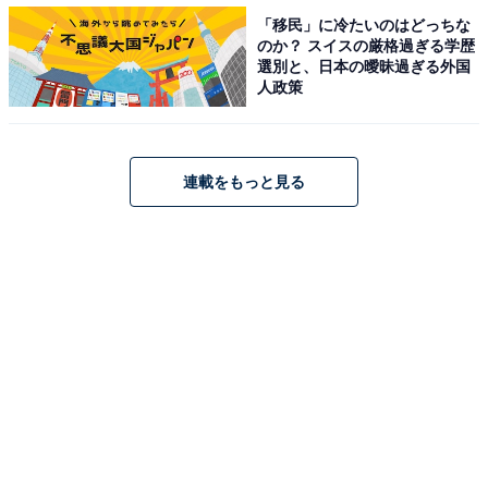
「移民」に冷たいのはどっちな
のか？ スイスの厳格過ぎる学歴
選別と、日本の曖昧過ぎる外国
人政策
連載をもっと見る
熱帯夜の快眠のコツ2：設定温度は26～28度、朝
までつけっぱなしに
快適な寝室環境を保つには、冷房モードで設定温度を26
～28度にするか、除湿モードに。特に熱帯夜は途中で運
転を停止する設定にはせずに、冷えすぎない温度で朝ま
でつけっぱなしにするのが良いそうです。途中で運転を
停止してしまうと、その後室温が上がると共に寝苦しく