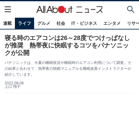
連載
ライフ
グルメ
社会
IT・ビジネス
エンタメ
リサ
寝る時のエアコンは26～28度でつけっぱなし
が推奨 熱帯夜に快眠するコツをパナソニッ
クが公開
パナソニックは、今夏の睡眠状況や睡眠時のエアコン利用について調査。そ
の結果と合わせて、熱帯夜の快眠マニュアルを睡眠改善インストラクターが
紹介しています。
2022.08.06
上口 翔子