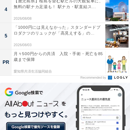
【鹿児島県】桜島を望む駅ビルの大観覧車に、
無料の駅ナカ足湯も！ 駅ナカ・駅直結ス...
4
2026/08/08
「1000円には見えなかった」スタンダードプ
ロダクツのリュックが「高見えする」の...
5
熱帯夜の快眠のコツ1：エアコンは寝室に入る30分
2026/08/03
前にON、上に向けて風をあてておく
月々500円からの共済 入院・手術・死亡を85
歳まで保障
PR
パナソニック睡眠改善インストラクターの菊地真由美さ
愛知県共済生活協同組合
んによると、一般的には室温26～28度が心地よく眠れる
Recommended by
環境。そして、温度同様に重要なのがエアコンを運転さ
せるタイミングです。室温が下がるまでに時間がかかる
ことがあるため、寝室に入る30分前にエアコンを付けて
おくのがおすすめ。上に向けて風をあてておくのが、効
率よく良い睡眠環境を作るコツだそうです。