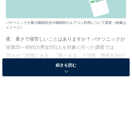
パナソニックが夏の睡眠状況や睡眠時のエアコン利用について調査（画像は
イメージ）
夜、暑さで寝苦しいことはありますか？ パナソニックが
全国20～60代の男女551人を対象に行った調査では、
70％が「頻繁にある」「時々ある」と回答。睡眠を妨げ
る要因は「暑さ」（70％）や「湿気」（51％）が上位
続きを読む
で、2021年の調査から約30％増加していることが分かり
ました。
同社ではこの結果を受け、「睡眠のプロが教える熱帯夜
の快眠マニュアル」を公開しています。