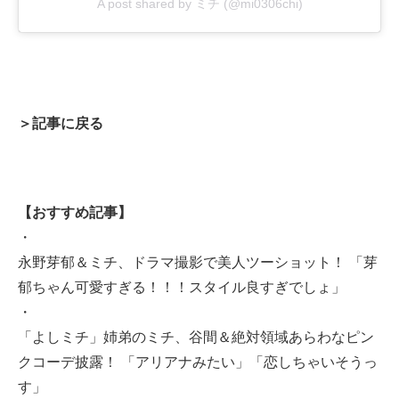
A post shared by ミチ (@mi0306chi)
＞記事に戻る
【おすすめ記事】
・
永野芽郁＆ミチ、ドラマ撮影で美人ツーショット！ 「芽
郁ちゃん可愛すぎる！！！スタイル良すぎでしょ」
・
「よしミチ」姉弟のミチ、谷間＆絶対領域あらわなピン
クコーデ披露！ 「アリアナみたい」「恋しちゃいそうっ
す」