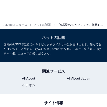
All About ニュース
ネットの話題
「体型神なんか？」ミチ、胸元あらわな大胆コーデでミラノを満喫！ 「セクシーで可愛いのは最強」の声も
ネットの話題
国内外のSNSで話題の人＆トピックをタイムリーにお届けします。知ってる
だけでちょっと得する、なんだか楽しい気分になれる、ネット発「知ら（な
きゃ）損」ニュースが盛りだくさん。
関連サービス
All About
All About Japan
イチオシ
サイト情報