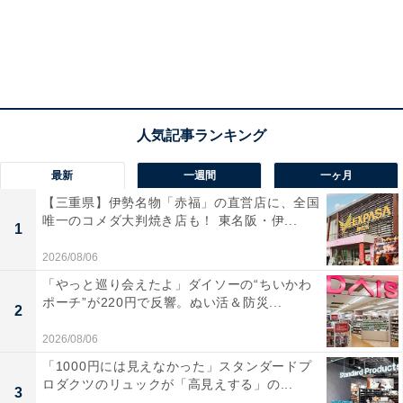
最新
一週間
一ヶ月
【三重県】伊勢名物「赤福」の直営店に、全国
唯一のコメダ大判焼き店も！ 東名阪・伊...
1
2026/08/06
「やっと巡り会えたよ」ダイソーの“ちいかわ
ポーチ”が220円で反響。ぬい活＆防災...
2
2026/08/06
「1000円には見えなかった」スタンダードプ
ロダクツのリュックが「高見えする」の...
3