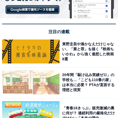
注目の連載
東野圭吾や湊かなえだけじゃな
い、「業と罪」を描く『映画ち
いかわ』から強く連想した映画
8選
20年間「駆け込み実績ゼロ」の
学校も…「こども110番の家」
は本当に必要？ PTAが直面する
理想と現実
「青春18きっぷ」販売激減の裏
に何が？ 連続利用の厳格化だけ