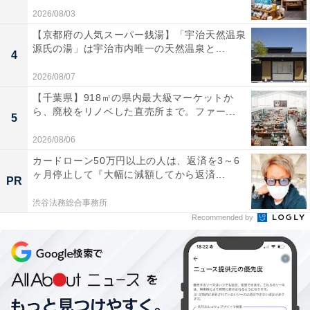
2026/08/03
【京都府の人気スーパー銭湯】「宇治天然温泉
源氏の湯」は宇治市内唯一の天然温泉と...
4
2026/08/07
【千葉県】918㎡の県内最大級マーケットか
ら、廃校をリノベした直売所まで。ファー...
5
2026/08/06
カードローン50万円以上の人は、返済を3～6
ヶ月停止して『大幅に減額してから返済...
PR
渋谷法務総合事務所
Recommended by