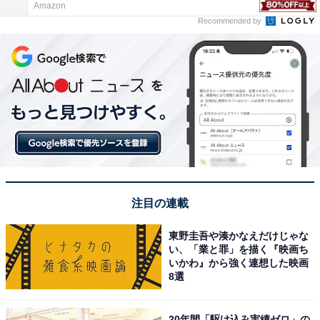
Amazon
Recommended by
注目の連載
東野圭吾や湊かなえだけじゃな
い、「業と罪」を描く『映画ち
いかわ』から強く連想した映画
8選
20年間「駆け込み実績ゼロ」の