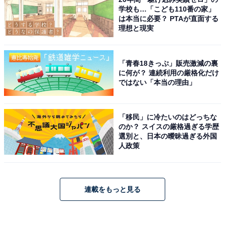
学校も…「こども110番の家」
は本当に必要？ PTAが直面する
理想と現実
「青春18きっぷ」販売激減の裏
に何が？ 連続利用の厳格化だけ
ではない「本当の理由」
「移民」に冷たいのはどっちな
のか？ スイスの厳格過ぎる学歴
選別と、日本の曖昧過ぎる外国
人政策
連載をもっと見る