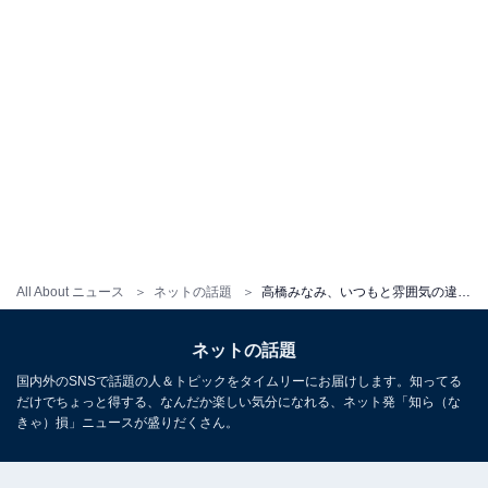
All About ニュース
ネットの話題
高橋みなみ、いつもと雰囲気の違うドアップショット！ 「めっちゃ美人」「きゃわいいが過ぎる」
ネットの話題
国内外のSNSで話題の人＆トピックをタイムリーにお届けします。知ってる
だけでちょっと得する、なんだか楽しい気分になれる、ネット発「知ら（な
きゃ）損」ニュースが盛りだくさん。