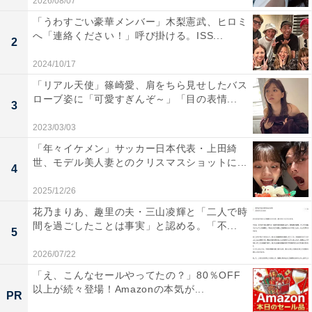
2026/08/07
「うわすごい豪華メンバー」木梨憲武、ヒロミ
へ「連絡ください！」呼び掛ける。ISS...
2
2024/10/17
「リアル天使」篠崎愛、肩をちら見せしたバス
ローブ姿に「可愛すぎんぞ～」「目の表情...
3
2023/03/03
「年々イケメン」サッカー日本代表・上田綺
世、モデル美人妻とのクリスマスショットに...
4
2025/12/26
花乃まりあ、趣里の夫・三山凌輝と「二人で時
間を過ごしたことは事実」と認める。「不...
5
2026/07/22
「え、こんなセールやってたの？」80％OFF
以上が続々登場！Amazonの本気が...
PR