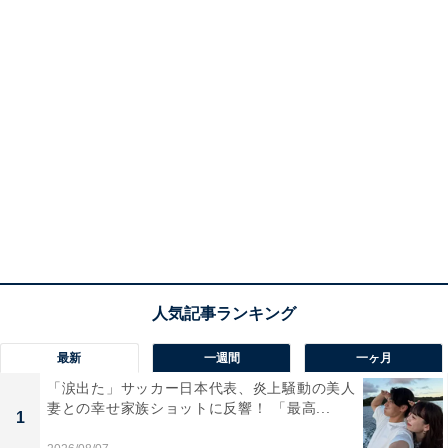
最新
一週間
一ヶ月
「涙出た」サッカー日本代表、炎上騒動の美人
妻との幸せ家族ショットに反響！ 「最高...
1