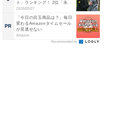
ト」ランキング！ 2位「永...
グ！ 2
2026/05/27
2026/08/0
「今日の目玉商品は？」毎日
「今日
変わるAmazonタイムセール
変わるA
PR
PR
が見逃せない
が見逃
Amazon
Amazon
Recommended by