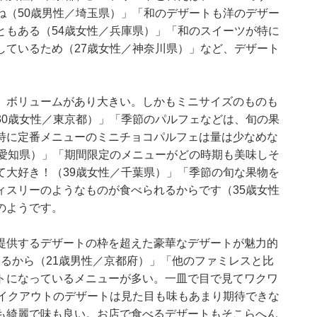
ね（50歳男性／埼玉県）」「和のデザートも洋のデザー
ともある（54歳女性／兵庫県）」「和のスイーツが特に
しているため（27歳女性／神奈川県）」など、デザート
。ボリュームがあり大きい。しかもミニサイズのものも
30歳女性／東京都）」「季節のパルフェなどは、旬の果
特に定番メニューのミニチョコパルフェは量は少なめな
／愛知県）」「期間限定のメニューがどの時期も美味しそ
て大好き！（39歳女性／千葉県）」「季節の旬な果物を
ィスリーのようなものが食べられるからです（35歳女性
のようです。
提供するデザートの枠を超えた豪華なデザートが魅力的
るから（21歳男性／京都府）」「他のファミレスと比
トになっているメニューが多い。一皿で目で見てワクワ
テイクアウトのデザートは見た目も味もあまり期待できな
も綺麗で味も良い。お店で食べるデザートもそこらへん