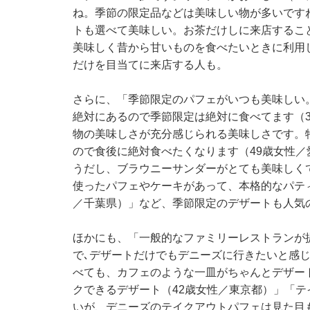
ね。季節の限定品などは美味しい物が多いです
トも選べて美味しい。お茶だけしに来店するこ
美味しく昔から甘いものを食べたいときに利用
だけを目当てに来店する人も。
さらに、「季節限定のパフェがいつも美味しい
絶対にあるので季節限定は絶対に食べてます（
物の美味しさが充分感じられる美味しさです。
ので食後に絶対食べたくなります（49歳女性
うだし、ブラウニーサンダーがとても美味しく
使ったパフェやケーキがあって、本格的なパテ
／千葉県）」など、季節限定のデザートも人気
ほかにも、「一般的なファミリーレストランが
で､デザートだけでもデニーズに行きたいと感じ
べても、カフェのような一皿がちゃんとデザー
クできるデザート（42歳女性／東京都）」「
いが、デニーズのテイクアウトパフェは見た目