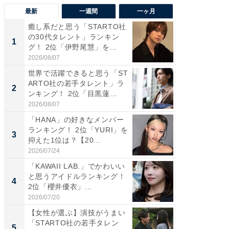
最新
一週間
一ヶ月
癒し系だと思う「STARTO社
癒し系だ
の30代タレント」ランキン
の若手
1
1
グ！ 2位「伊野尾慧」を...
グ！ 2
2026/08/07
2026/08/0
世界で活躍できると思う「ST
「パフ
ARTO社の若手タレント」ラ
思うST
2
2
ンキング！ 2位「目黒蓮...
ンキング
2026/08/07
2026/08/0
「HANA」の好きなメンバー
ギャップ
ランキング！ 2位「YURI」を
RTO社
3
3
抑えた1位は？【20...
キング！
2026/07/24
2026/08/0
「KAWAII LAB.」でかわいい
癒し系だ
と思うアイドルランキング！
の30代
4
4
2位「櫻井優衣」...
グ！ 2
2026/07/20
2026/08/0
【女性が選ぶ】演技がうまい
「ファン
「STARTO社の若手タレン
ARTO
5
5