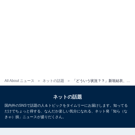
All About ニュース
ネットの話題
「どういう状況？？」新垣結衣、かわいすぎる映画オフショット公開！ 「なにしても可愛い」
ネットの話題
国内外のSNSで話題の人＆トピックをタイムリーにお届けします。知ってる
だけでちょっと得する、なんだか楽しい気分になれる、ネット発「知ら（な
きゃ）損」ニュースが盛りだくさん。