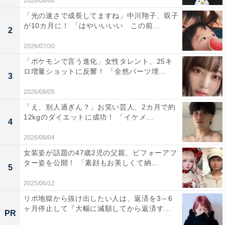
2026/08/06
「光の速さで成長してますね」中川翔子、双子
が10カ月に！ 「はやいいいい この前...
2
2026/07/30
「ポケモンで言う進化」女性タレント、25キ
ロ増量ショットに反響！ 「全然パーツ埋...
3
2026/08/05
「え、別人過ぎん？」お笑い芸人、2カ月で約
12kgのダイエットに成功！ 「イケメ...
4
2026/08/04
女装姿が話題の47歳2児の父親、ビフォーアフ
ター姿を公開！ 「素顔もお美しくて納...
5
2025/06/12
リボ地獄から抜け出したい人は、返済を3～6
ヶ月停止して『大幅に減額してから返済す...
PR