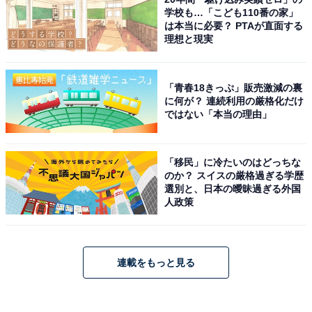
学校も…「こども110番の家」
は本当に必要？ PTAが直面する
理想と現実
「青春18きっぷ」販売激減の裏
に何が？ 連続利用の厳格化だけ
ではない「本当の理由」
「移民」に冷たいのはどっちな
のか？ スイスの厳格過ぎる学歴
選別と、日本の曖昧過ぎる外国
人政策
連載をもっと見る