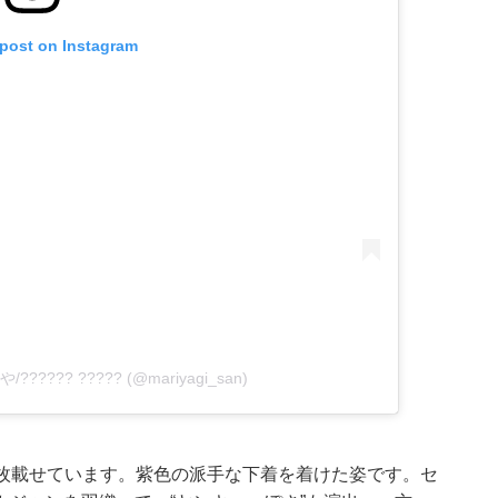
 post on Instagram
や/?????? ????? (@mariyagi_san)
を2枚載せています。紫色の派手な下着を着けた姿です。セ