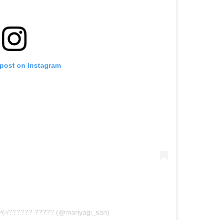
 post on Instagram
や/?????? ????? (@mariyagi_san)