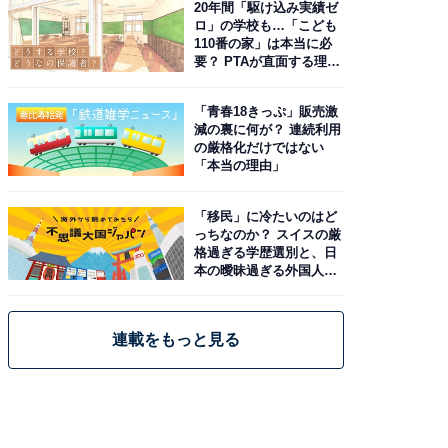
20年間「駆け込み実績ゼ
ロ」の学校も…「こども
110番の家」は本当に必
要？ PTAが直面する理想
と現実
「青春18きっぷ」販売激
減の裏に何が？ 連続利用
の厳格化だけではない
「本当の理由」
「移民」に冷たいのはど
っちなのか？ スイスの厳
格過ぎる学歴選別と、日
本の曖昧過ぎる外国人政
策
連載をもっと見る