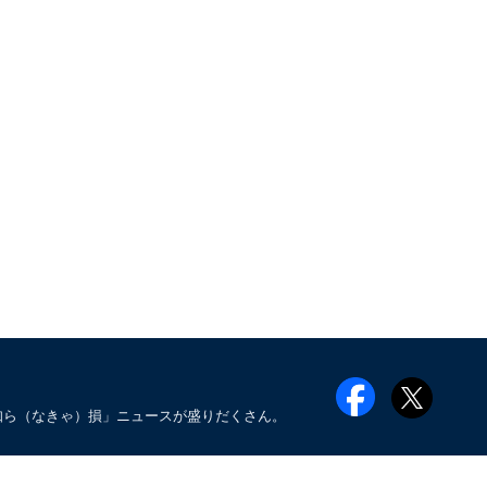
知ら（なきゃ）損」ニュースが盛りだくさん。