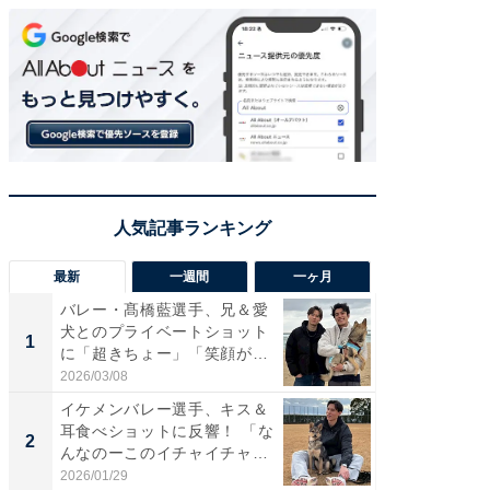
最新
一週間
一ヶ月
バレー・髙橋藍選手、兄＆愛
「さす
犬とのプライベートショット
は」高
1
1
に「超きちょー」「笑顔が見
災地を
れ...
「カ...
2026/03/08
2026/08/0
イケメンバレー選手、キス＆
「え、
耳食べショットに反響！ 「な
芸人、2
2
2
んなのーこのイチャイチャ
エットに
感...
2026/01/29
2026/08/0