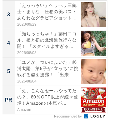
「えっっろい」ヘラヘラ三銃
「脚が
士・まりな、圧巻の美バスト
横川尚
3
3
あらわなグラビアショット公
ムキな姿
開...
刃...
2023/09/29
2026/08/0
「顔ちっっちゃ！」藤田ニコ
「脳がバ
ル、娘と初の北海道旅行を公
装姿が話
4
4
開！ 「スタイルよすぎる
のお父さ
よ〜...
2026/08/08
2026/08/0
「ユメが、ついに歩いた」杉
「急に
浦太陽、第5子が“立っち”に挑
る」広
5
5
戦する姿を披露！ 「出来...
ョット
た」の..
2026/08/04
2026/08/0
「え、こんなセールやってた
「え、
の？」80％OFF以上が続々登
の？」8
PR
PR
場！Amazonの本気が...
場！Ama
Amazon
Amazon
Recommended by