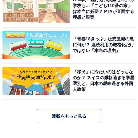
学校も…「こども110番の家」
は本当に必要？ PTAが直面する
理想と現実
「青春18きっぷ」販売激減の裏
に何が？ 連続利用の厳格化だけ
ではない「本当の理由」
「移民」に冷たいのはどっちな
のか？ スイスの厳格過ぎる学歴
選別と、日本の曖昧過ぎる外国
人政策
連載をもっと見る