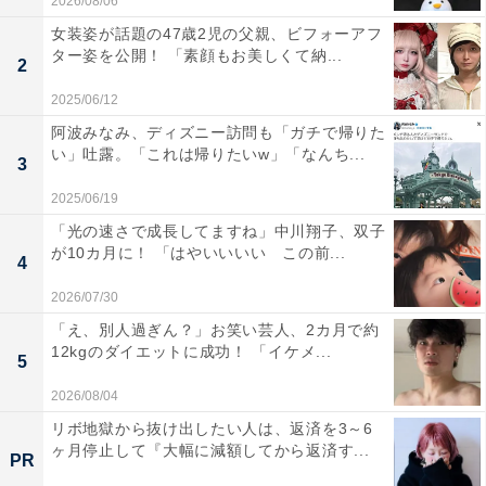
2026/08/06
女装姿が話題の47歳2児の父親、ビフォーアフ
ター姿を公開！ 「素顔もお美しくて納...
2
2025/06/12
阿波みなみ、ディズニー訪問も「ガチで帰りた
い」吐露。「これは帰りたいw」「なんち...
3
2025/06/19
「光の速さで成長してますね」中川翔子、双子
が10カ月に！ 「はやいいいい この前...
4
2026/07/30
「え、別人過ぎん？」お笑い芸人、2カ月で約
12kgのダイエットに成功！ 「イケメ...
5
2026/08/04
リボ地獄から抜け出したい人は、返済を3～6
ヶ月停止して『大幅に減額してから返済す...
PR