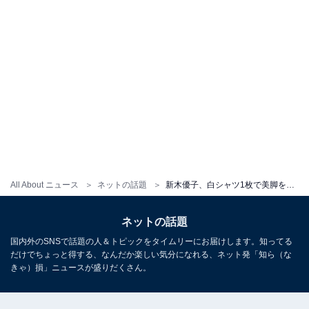
All About ニュース
ネットの話題
新木優子、白シャツ1枚で美脚を披露！ 「ちょっとエッチな感じ」「こんなに足きれいな28歳見たことないです」
ネットの話題
国内外のSNSで話題の人＆トピックをタイムリーにお届けします。知ってる
だけでちょっと得する、なんだか楽しい気分になれる、ネット発「知ら（な
きゃ）損」ニュースが盛りだくさん。