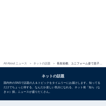
All About ニュース
ネットの話題
長友佑都、ユニフォーム姿で息子3人＆妻・平愛梨と家族ショット！ 「素晴らしい夫婦 可愛いお子ちゃま」
ネットの話題
国内外のSNSで話題の人＆トピックをタイムリーにお届けします。知ってる
だけでちょっと得する、なんだか楽しい気分になれる、ネット発「知ら（な
きゃ）損」ニュースが盛りだくさん。