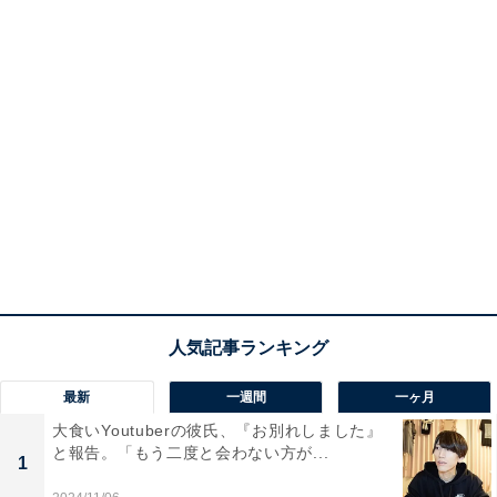
最新
一週間
一ヶ月
大食いYoutuberの彼氏、『お別れしました』
と報告。「もう二度と会わない方が...
1