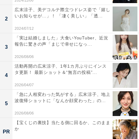
2024/11/06
広末涼子、美デコルテ際立つドレス姿で「嬉し
いお知らせが…」！ 「凄く美しい」「透...
2
2024/07/12
「実は結婚しました」大食いYouTuber、近況
報告に驚きの声「まじで幸せになっ...
3
2026/08/06
活動再開の広末涼子、1年1カ月ぶりにインス
タ更新！ 最新ショット＆“無言の投稿”...
4
2026/04/07
「急に人相変わった気がする」広末涼子、地上
波復帰ショットに「なんか顔変わった」の...
5
2026/08/06
【宝くじの裏技】当たる側に回るか、このまま
か
PR