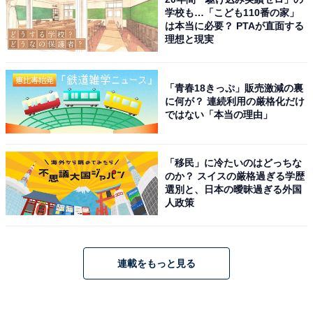
学校も…「こども110番の家」
は本当に必要？ PTAが直面する
理想と現実
「青春18きっぷ」販売激減の裏
に何が？ 連続利用の厳格化だけ
ではない「本当の理由」
「移民」に冷たいのはどっちな
のか？ スイスの厳格過ぎる学歴
選別と、日本の曖昧過ぎる外国
人政策
連載をもっと見る