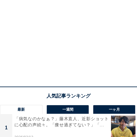
最新
一週間
一ヶ月
「病気なのかなぁ？」藤木直人、近影ショット
に心配の声続々。「痩せ過ぎてない？」「...
1