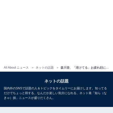
All About ニュース
ネットの話題
森川葵、「溶けてる」お疲れ顔に反響続々！ 「niceとろけ具合」「どうしてそんなにかわいいの？」
ネットの話題
国内外のSNSで話題の人＆トピックをタイムリーにお届けします。知ってる
だけでちょっと得する、なんだか楽しい気分になれる、ネット発「知ら（な
きゃ）損」ニュースが盛りだくさん。