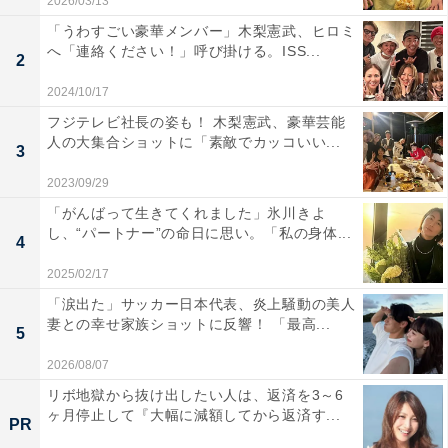
2026/03/13
「うわすごい豪華メンバー」木梨憲武、ヒロミ
へ「連絡ください！」呼び掛ける。ISS...
2
2024/10/17
フジテレビ社長の姿も！ 木梨憲武、豪華芸能
人の大集合ショットに「素敵でカッコいい...
3
2023/09/29
「がんばって生きてくれました」氷川きよ
し、“パートナー”の命日に思い。「私の身体...
4
2025/02/17
「涙出た」サッカー日本代表、炎上騒動の美人
妻との幸せ家族ショットに反響！ 「最高...
5
2026/08/07
リボ地獄から抜け出したい人は、返済を3～6
ヶ月停止して『大幅に減額してから返済す...
PR