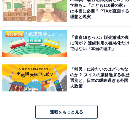
学校も…「こども110番の家」
は本当に必要？ PTAが直面する
理想と現実
「青春18きっぷ」販売激減の裏
に何が？ 連続利用の厳格化だけ
ではない「本当の理由」
「移民」に冷たいのはどっちな
のか？ スイスの厳格過ぎる学歴
選別と、日本の曖昧過ぎる外国
人政策
連載をもっと見る