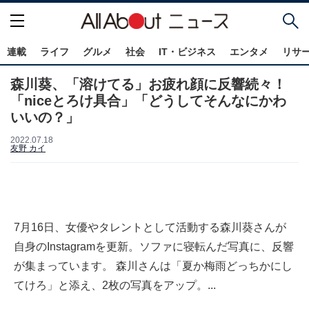
連載
ライフ
グルメ
社会
IT・ビジネス
エンタメ
リサ
森川葵、「溶けてる」お疲れ顔に反響続々！
「niceとろけ具合」「どうしてそんなにかわ
いいの？」
2022.07.18
友野 カイ
7月16日、女優やタレントとして活動する森川葵さんが
自身のInstagramを更新。ソファに寝転んだ写真に、反響
が集まっています。 森川さんは「夏か梅雨どっちかにし
てけろ」と添え、2枚の写真をアップ。...