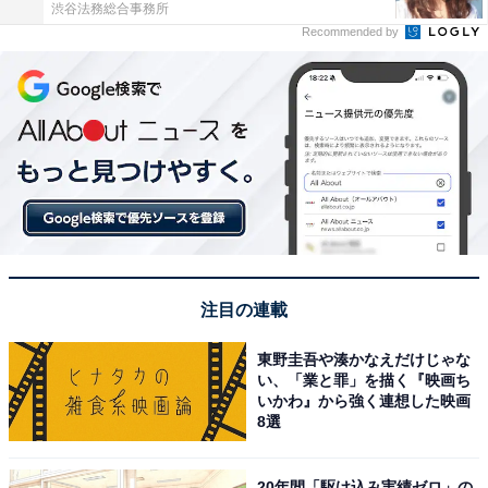
渋谷法務総合事務所
Recommended by
注目の連載
東野圭吾や湊かなえだけじゃな
い、「業と罪」を描く『映画ち
いかわ』から強く連想した映画
8選
20年間「駆け込み実績ゼロ」の