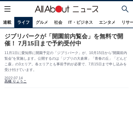
連載
ライフ
グルメ
社会
IT・ビジネス
エンタメ
リサ
ジブリパークが「開園前内覧会」を無料で開
催！ 7月15日まで予約受付中
11月1日に愛知県に開園予定の「ジブリパーク」が、10月15日から“開園前内
覧会”を実施します。公開するのは「ジブリの大倉庫」「青春の丘」「どんど
こ森」の3エリア。各エリアとも事前予約が必要で、7月15日まで申し込みを
受け付けています。
2022.07.14
高橋 りょうこ