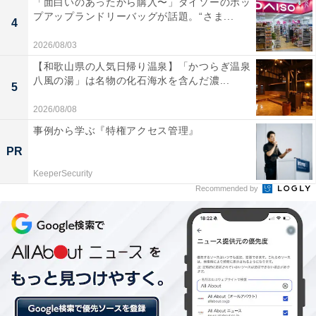
「面白いのあったから購入〜」ダイソーのポッ
プアップランドリーバッグが話題。“さま...
【おすすめ記事】
4
・
2026/08/03
11月開園「ジブリパーク」のキービジュアル＆公式サイ
【和歌山県の人気日帰り温泉】「かつらぎ温泉
ト公開！ 「もののけの里」「魔女の谷」は1年後を予定
八風の湯」は名物の化石海水を含んだ濃...
5
・
2026/08/08
旅行作家が“もう一度食べたい”と思うおいしい「駅弁」
事例から学ぶ『特権アクセス管理』
10選！ 【7月16日は駅弁記念日】
PR
・
KeeperSecurity
横浜高島屋「初」がてんこ盛り！ 台湾カステラ発祥「グ
Recommended by
ランドカステラ」2号店が出店
・
スタバ新作！ 夏の定番「桃のフラペチーノ」は“全身ピ
ーチ”で丸かじりしたようなおいしさ【実食レポ】
・
紀ノ国屋、コンパクトにまとまる「保冷バッグ」全20色
を販売中！