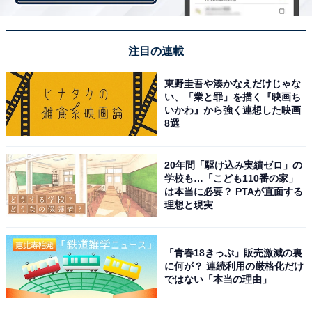
注目の連載
【関連リンク】
・
ジブリパーク開園前内覧会のご案内（ジブリパーク）
東野圭吾や湊かなえだけじゃな
い、「業と罪」を描く『映画ち
いかわ』から強く連想した映画
8選
20年間「駆け込み実績ゼロ」の
学校も…「こども110番の家」
は本当に必要？ PTAが直面する
理想と現実
「青春18きっぷ」販売激減の裏
に何が？ 連続利用の厳格化だけ
ではない「本当の理由」