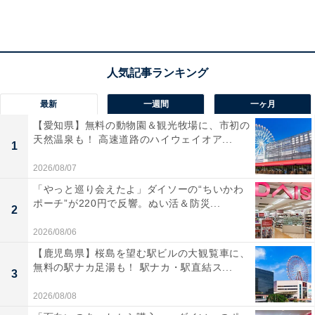
本日より『ジブリパーク』開園前内覧会の申し込み
が始まりました。開園に先立ち、ひと足先にジブリ
パークへご招待します。
▼お申込みはこちらから▼
https://t.co/ISDjpmUG8c
最新
一週間
一ヶ月
【愛知県】無料の動物園＆観光牧場に、市初の
天然温泉も！ 高速道路のハイウェイオア...
▼内覧会の詳細はこちらから▼
1
https://t.co/SkmQDFhrwh
2026/08/07
pic.twitter.com/y07wGz7MlG
「やっと巡り会えたよ」ダイソーの“ちいかわ
ポーチ”が220円で反響。ぬい活＆防災...
2
— スタジオジブリ STUDIO GHIBLI (@JP_GHIBLI)
July 13, 2022
2026/08/06
【鹿児島県】桜島を望む駅ビルの大観覧車に、
無料の駅ナカ足湯も！ 駅ナカ・駅直結ス...
3
2026/08/08