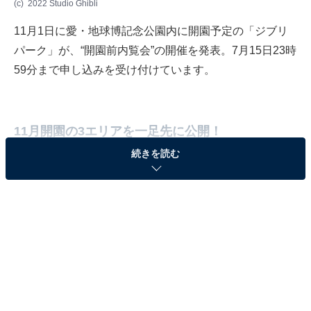
(c) 2022 Studio Ghibli
11月1日に愛・地球博記念公園内に開園予定の「ジブリ
パーク」が、“開園前内覧会”の開催を発表。7月15日23時
59分まで
申し込みを受け付けています
。
11月開園の3エリアを一足先に公開！
続きを読む
内覧会は、10月15日の「愛知県民向け内覧会」を筆頭に
順次実施予定。作品展示やカフェ、ショップを展開する
「ジブリの大倉庫」、『耳をすませば』に登場する“地球
屋”をイメージした「青春の丘」、『となりのトトロ』の
世界観をイメージした「どんどこ森」の3エリアが対象
です。