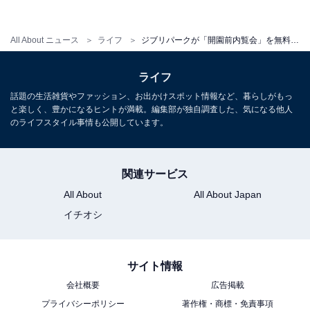
All About ニュース
ライフ
ジブリパークが「開園前内覧会」を無料で開催！ 7月15日まで予約受付中
ライフ
話題の生活雑貨やファッション、お出かけスポット情報など、暮らしがもっ
と楽しく、豊かになるヒントが満載。編集部が独自調査した、気になる他人
のライフスタイル事情も公開しています。
関連サービス
All About
All About Japan
イチオシ
サイト情報
会社概要
広告掲載
プライバシーポリシー
著作権・商標・免責事項