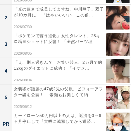
2026/08/06
「光の速さで成長してますね」中川翔子、双子
が10カ月に！ 「はやいいいい この前...
2
2026/07/30
「ポケモンで言う進化」女性タレント、25キ
ロ増量ショットに反響！ 「全然パーツ埋...
3
2026/08/05
「え、別人過ぎん？」お笑い芸人、2カ月で約
12kgのダイエットに成功！ 「イケメ...
4
2026/08/04
女装姿が話題の47歳2児の父親、ビフォーアフ
ター姿を公開！ 「素顔もお美しくて納...
5
2025/06/12
カードローン50万円以上の人は、返済を3～6
ヶ月停止して『大幅に減額してから返済...
PR