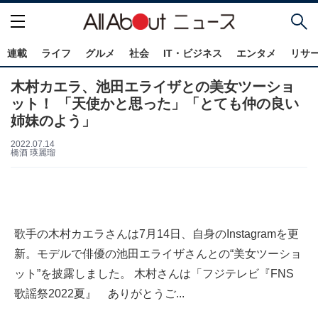
連載
ライフ
グルメ
社会
IT・ビジネス
エンタメ
リサ
木村カエラ、池田エライザとの美女ツーショ
ット！ 「天使かと思った」「とても仲の良い
姉妹のよう」
2022.07.14
橋酒 瑛麗瑠
歌手の木村カエラさんは7月14日、自身のInstagramを更
新。モデルで俳優の池田エライザさんとの“美女ツーショ
ット”を披露しました。 木村さんは「フジテレビ『FNS
歌謡祭2022夏』 ありがとうご...