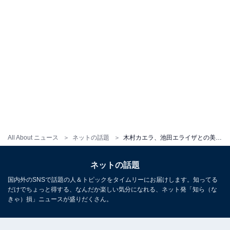
All About ニュース
ネットの話題
木村カエラ、池田エライザとの美女ツーショット！ 「天使かと思った」「とても仲の良い姉妹のよう」
ネットの話題
国内外のSNSで話題の人＆トピックをタイムリーにお届けします。知ってる
だけでちょっと得する、なんだか楽しい気分になれる、ネット発「知ら（な
きゃ）損」ニュースが盛りだくさん。