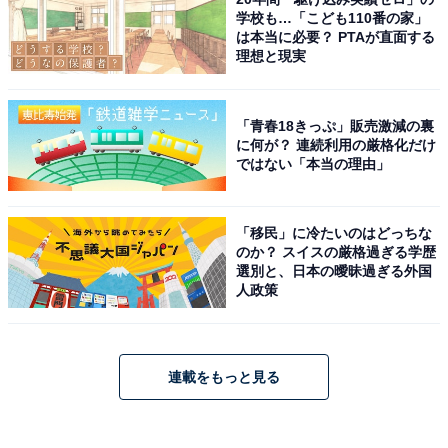
学校も…「こども110番の家」
は本当に必要？ PTAが直面する
理想と現実
「青春18きっぷ」販売激減の裏
に何が？ 連続利用の厳格化だけ
ではない「本当の理由」
「移民」に冷たいのはどっちな
のか？ スイスの厳格過ぎる学歴
選別と、日本の曖昧過ぎる外国
人政策
連載をもっと見る