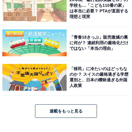
学校も…「こども110番の家」
は本当に必要？ PTAが直面する
理想と現実
「青春18きっぷ」販売激減の裏
に何が？ 連続利用の厳格化だけ
ではない「本当の理由」
「移民」に冷たいのはどっちな
のか？ スイスの厳格過ぎる学歴
選別と、日本の曖昧過ぎる外国
人政策
連載をもっと見る