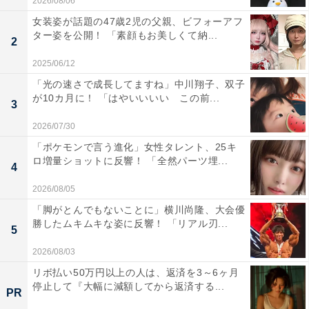
2026/08/06
女装姿が話題の47歳2児の父親、ビフォーアフ
ター姿を公開！ 「素顔もお美しくて納...
2
2025/06/12
「光の速さで成長してますね」中川翔子、双子
が10カ月に！ 「はやいいいい この前...
3
2026/07/30
「ポケモンで言う進化」女性タレント、25キ
ロ増量ショットに反響！ 「全然パーツ埋...
4
2026/08/05
「脚がとんでもないことに」横川尚隆、大会優
勝したムキムキな姿に反響！ 「リアル刃...
5
2026/08/03
リボ払い50万円以上の人は、返済を3～6ヶ月
停止して『大幅に減額してから返済する...
PR