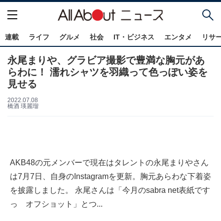
連載
ライフ
グルメ
社会
IT・ビジネス
エンタメ
リサ
永尾まりや、グラビア撮影で豊満な胸元があ
らわに！ 濡れシャツを羽織って色っぽい姿を
見せる
2022.07.08
橋酒 瑛麗瑠
AKB48の元メンバーで現在はタレントの永尾まりやさん
は7月7日、自身のInstagramを更新。胸元あらわな下着姿
を披露しました。 永尾さんは「今月のsabra net表紙です
っ オフショット」とつ...