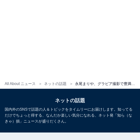
All About ニュース
ネットの話題
永尾まりや、グラビア撮影で豊満な胸元があらわに！ 濡れシャツを羽織って色っぽい姿を見せる
ネットの話題
国内外のSNSで話題の人＆トピックをタイムリーにお届けします。知ってる
だけでちょっと得する、なんだか楽しい気分になれる、ネット発「知ら（な
きゃ）損」ニュースが盛りだくさん。