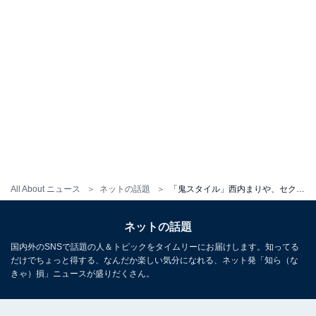
All About ニュース
ネットの話題
「鬼スタイル」西内まりや、セクシーなビキニ姿に「どの角度も可愛すぎ！！！」「背が高くてスタイルよくて可愛い」
ネットの話題
国内外のSNSで話題の人＆トピックをタイムリーにお届けします。知ってる
だけでちょっと得する、なんだか楽しい気分になれる、ネット発「知ら（な
きゃ）損」ニュースが盛りだくさん。