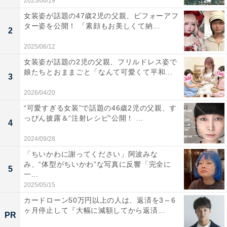
2025/06/19
女装姿が話題の47歳2児の父親、ビフォーアフ
ター姿を公開！ 「素顔もお美しくて納...
2
2025/06/12
女装姿が話題の2児の父親、フリルドレス姿で
娘たちとおままごと「なんて可愛くて平和...
3
2026/04/20
“可愛すぎる女装”で話題の46歳2児の父親、す
っぴん披露＆“注射レシピ”公開！ ...
4
2024/09/28
「ちいかわに謝ってください」阿波みな
み、“体型がちいかわ”な写真に反響「完全に
5
一...
2025/05/15
カードローン50万円以上の人は、返済を3～6
ヶ月停止して『大幅に減額してから返済...
PR