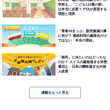
学校も…「こども110番の家」
は本当に必要？ PTAが直面する
理想と現実
「青春18きっぷ」販売激減の裏
に何が？ 連続利用の厳格化だけ
ではない「本当の理由」
「移民」に冷たいのはどっちな
のか？ スイスの厳格過ぎる学歴
選別と、日本の曖昧過ぎる外国
人政策
連載をもっと見る