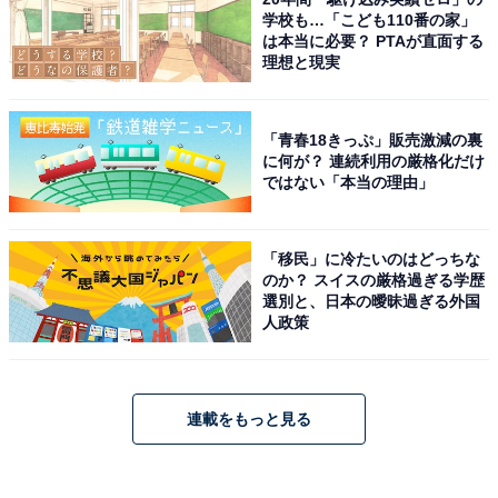
学校も…「こども110番の家」
は本当に必要？ PTAが直面する
理想と現実
「青春18きっぷ」販売激減の裏
に何が？ 連続利用の厳格化だけ
ではない「本当の理由」
「移民」に冷たいのはどっちな
のか？ スイスの厳格過ぎる学歴
選別と、日本の曖昧過ぎる外国
人政策
連載をもっと見る