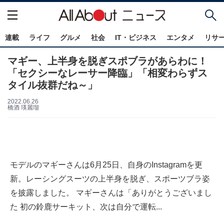
連載
ライフ
グルメ
社会
IT・ビジネス
エンタメ
リサ
マギー、上半身を脱ぎスポブラがあらわに！
「セクシーなレーサー降臨」「相変わらずス
タイル抜群だね～」
2022.06.26
橋酒 瑛麗瑠
モデルのマギーさんは6月25日、自身のInstagramを更
新。レーシングスーツの上半身を脱ぎ、スポーツブラ姿
を披露しました。 マギーさんは「ありがとうございまし
た 初の鈴鹿サーキット、次は自分で運転...