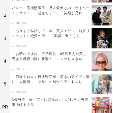
2026/01/29
バレー・髙橋藍選手、兄＆愛犬とのプライベー
トショットに「超きちょー」「笑顔が見れ...
2
2026/03/08
「もうすぐ結婚して１年」美人モデル、前撮り
ショットに絶賛の声！ 「童話に出てくる...
3
2025/08/06
「お若いですね」平子理沙、85歳迎えた美し
過ぎる母親の姿に反響！「ママめちゃきゅ...
4
2025/02/12
「何歳やねん」日比野芽奈、驚きのアイドル歴
に「大御所」「小学生の時からアイドルし...
5
2025/08/20
3億当選主婦「宝くじ買う前に〇〇した」当選
率上げる方法
PR