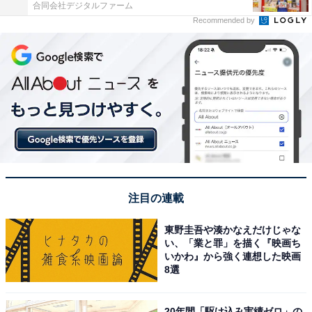
合同会社デジタルファーム
Recommended by
注目の連載
東野圭吾や湊かなえだけじゃな
い、「業と罪」を描く『映画ち
いかわ』から強く連想した映画
8選
20年間「駆け込み実績ゼロ」の