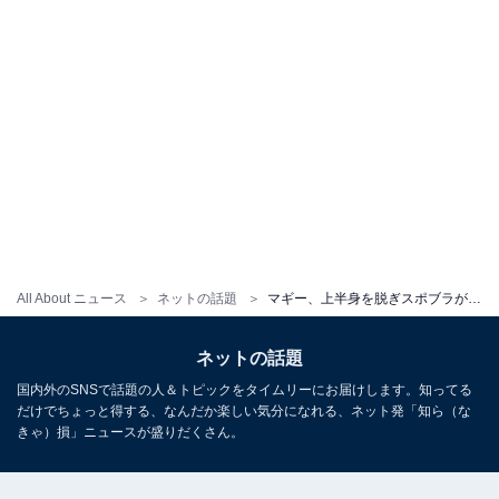
All About ニュース
ネットの話題
マギー、上半身を脱ぎスポブラがあらわに！ 「セクシーなレーサー降臨」「相変わらずスタイル抜群だね～」
ネットの話題
国内外のSNSで話題の人＆トピックをタイムリーにお届けします。知ってる
だけでちょっと得する、なんだか楽しい気分になれる、ネット発「知ら（な
きゃ）損」ニュースが盛りだくさん。