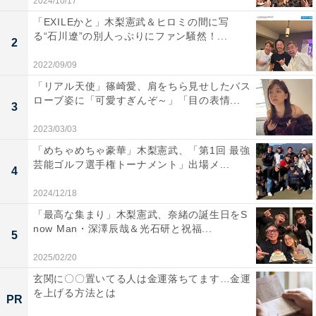
2024/10/17
「EXILEかと」木梨憲武＆ヒロミの間に写
る“石川遼”の別人っぷりにファン騒然！...
2
2022/09/09
「リアル天使」篠崎愛、肩をちら見せしたバス
ローブ姿に「可愛すぎんぞ～」「目の表情...
3
2023/03/03
「めちゃめちゃ豪華」木梨憲武、「第1回 最強
芸能ゴルフ選手権トーナメント」出場メ...
4
2024/12/18
「最高な集まり」木梨憲武、奈緒の誕生日をS
now Man・深澤辰哉＆光石研と祝福...
5
2025/02/20
玄関に〇〇置いてる人は金運落ちてます…金運
を上げる方法とは
PR