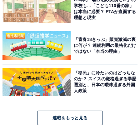
学校も…「こども110番の家」
は本当に必要？ PTAが直面する
理想と現実
「青春18きっぷ」販売激減の裏
に何が？ 連続利用の厳格化だけ
ではない「本当の理由」
「移民」に冷たいのはどっちな
のか？ スイスの厳格過ぎる学歴
選別と、日本の曖昧過ぎる外国
人政策
連載をもっと見る