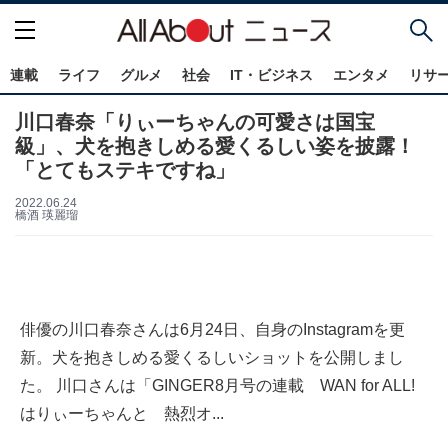
連載
ライフ
グルメ
社会
IT・ビジネス
エンタメ
リサ
川口春奈「りぃーちゃんの可愛さは国宝
級」、犬を抱きしめる愛くるしい姿を披露！
「とてもステキですね」
2022.06.24
橋酒 瑛麗瑠
俳優の川口春奈さんは6月24日、自身のInstagramを更
新。犬を抱きしめる愛くるしいショットを公開しまし
た。 川口さんは「GINGER8月号の連載 WAN for ALL!
はりぃーちゃんと 熱烈オ...