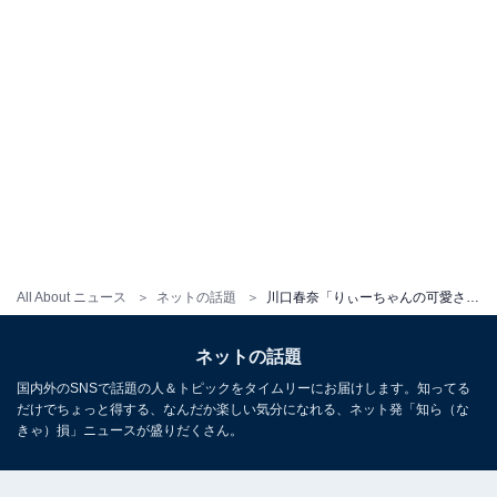
All About ニュース
ネットの話題
川口春奈「りぃーちゃんの可愛さは国宝級」、犬を抱きしめる愛くるしい姿を披露！ 「とてもステキですね」
ネットの話題
国内外のSNSで話題の人＆トピックをタイムリーにお届けします。知ってる
だけでちょっと得する、なんだか楽しい気分になれる、ネット発「知ら（な
きゃ）損」ニュースが盛りだくさん。