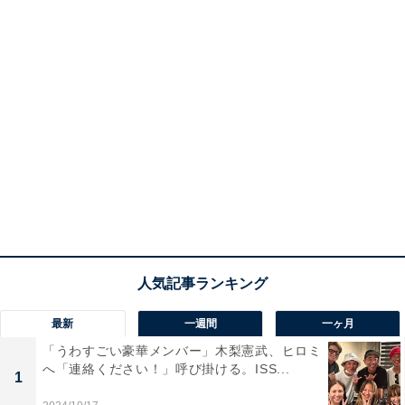
最新
一週間
一ヶ月
「うわすごい豪華メンバー」木梨憲武、ヒロミ
へ「連絡ください！」呼び掛ける。ISS...
1