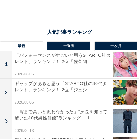
最新
一週間
一ヶ月
「パフォーマンスがすごいと思うSTARTO社タ
第2位：「貧困をなくそう」
レント」ランキング！ 2位「佐久間...
1
2026/08/06
次いで、第2位は僅差で「目標1：貧困をなくそう」でし
ギャップがあると思う「STARTO社の30代タ
た。
レント」ランキング！ 2位「ジェシ...
2
2030年までに、極度の貧困を終わらせること、貧困層や
2026/08/06
弱い立場にある人々に対する十分な保護の達成、あらゆ
「背まで高いと思わなかった」“身長を知って
驚いた40代男性俳優”ランキング！ 1...
る面で貧困状態にある全年齢の男女・子どもの割合を少
3
なくとも半減させる、などのターゲットが掲げられてい
2026/06/13
ます。