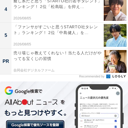
癒し系だと思う「STARTO社の若手タレント」
ランキング！ 2位「松島聡」を抑え...
4
2026/08/05
「ファンサがすごいと思うSTARTO社タレン
ト」ランキング！ 2位「中島健人」を...
5
2026/08/05
売り場じゃ教えてくれない！当たる人だけがや
ってる宝くじの習慣
PR
合同会社デジタルファーム
Recommended by
第1位：「すべての人に健康と福祉を」
今回の調査で、最も興味が高かった「17のゴール（目