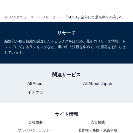
All About ニュース
リサーチ
「SDGs」全年代で最も興味の高い“17のゴール”は？ 2位「貧困をなくそう」を抑えた1位は？
リサーチ
編集部が独自目線で調査したトピックスをはじめ、最新のリリース情報、ト
レンドに関するランキングなど、世の中で注目を集めている話題をお知らせ
しています。
【年代別】「SDGs」17のゴール（目標）の中でもっとも興味があるゴール
は？
関連サービス
All About
All About Japan
10代が興味のある目標1位は「ジェンダー平等を実現し
イチオシ
よう」で、約4割を占めました。20代の興味も高く、若
年層において、より関心の高い項目であることがうかが
サイト情報
えます。
会社概要
広告掲載
プライバシーポリシー
著作権・商標・免責事項
30代で目立った目標は、6位の「働きがいも経済成長