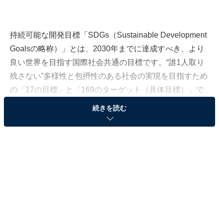
持続可能な開発目標「SDGs（Sustainable Development
Goalsの略称）」とは、2030年までに達成すべき、より
良い世界を目指す国際社会共通の目標です。“誰1人取り
残さない”多様性と包摂性のある社会の実現を目指すため
の「17の目標」と「169のターゲット（具体目標）」で
構成されています。
続きを読む
LINEリサーチは、「SDGsの認知度」や「SDGsの中で
もっとも興味の高いゴール」についての調査結果を公
表。同調査は、全国の15〜69歳の男女65万4530人を対
象に、インターネット上で実施しました（調査期間：
2022年5月25〜28日）。全年代で興味が高かった「17の
ゴール（目標）」をランキングで紹介します。