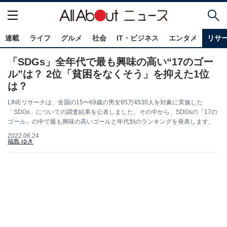
連載
ライフ
グルメ
社会
IT・ビジネス
エンタメ
リサ
「SDGs」全年代で最も興味の高い“17のゴー
ル”は？ 2位「貧困をなくそう」を抑えた1位
は？
LINEリサーチは、全国の15〜69歳の男女65万4530人を対象に実施した
「SDGs」についての調査結果を公表しました。その中から、SDGsの「17の
ゴール」の中で最も興味の高いゴールと年代別のランキングを発表します。
2022.06.24
福島 ゆき