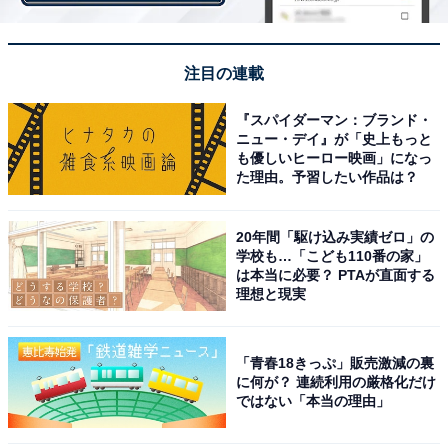
標）」第1位は、「目標3：すべての人に健康と福祉を」
でした。
注目の連載
世界中の妊産婦や小児の死亡率低下、健康リスクの軽
『スパイダーマン：ブランド・
減、管理のための能力を強化するなど、あらゆる年齢の
ニュー・デイ』が「史上もっと
も優しいヒーロー映画」になっ
すべての人々の健康的な生活を確保し、福祉を推進す
た理由。予習したい作品は？
る、などのターゲットが掲げられています。
20年間「駆け込み実績ゼロ」の
学校も…「こども110番の家」
は本当に必要？ PTAが直面する
10代は「ジェンダー平等」、30代は「働きが
理想と現実
い」、年代別に傾向の違いも
興味を持っている目標については、年代別に傾向の違い
「青春18きっぷ」販売激減の裏
に何が？ 連続利用の厳格化だけ
がみられました。
ではない「本当の理由」