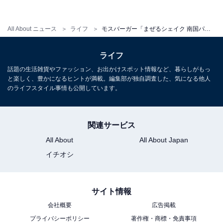
All About ニュース
ライフ
モスバーガー「まぜるシェイク 南国パイン」など期間限定ドリンクを新発売！ 7月13日から
南国パイン ジンジャーエール<タイ産パイン果肉1.0％使用>
パインソースをジンジャーエールで割った炭酸ドリン
ライフ
ク。パインの味わいをより強く感じられます。甘酸っぱ
話題の生活雑貨やファッション、お出かけスポット情報など、暮らしがもっ
と楽しく、豊かになるヒントが満載。編集部が独自調査した、気になる他人
い味わいでバーガー類との相性も良く、セットメニュー
のライフスタイル事情も公開しています。
のドリンクとしてもおすすめです。
関連サービス
【おすすめ記事】
All About
All About Japan
・
イチオシ
スタバの新作ティーは2種類！ 甘酸っぱい“フルーツティ
ー”＆冬まで楽しめる“ダブル抹茶”【実食レポ】
サイト情報
・
会社概要
広告掲載
ケンタッキーの「ツイスターランチ」が500円に！ 6月
プライバシーポリシー
著作権・商標・免責事項
22日から期間限定