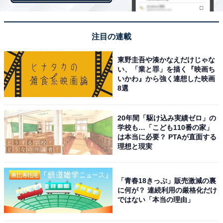
注目の連載
東野圭吾や湊かなえだけじゃな
い、「業と罪」を描く『映画ち
まるごと！レモンのジンジャーエールwith南国パインソース<タイ産パイン
いかわ』から強く連想した映画
果肉1.0％使用>
8選
生のレモンを丸ごと1個使用した「まるごと!レモンのジ
ンジャーエール」は、2020年から期間限定で販売し、毎
20年間「駆け込み実績ゼロ」の
年好評を博しているシリーズ。今回はパインソースをジ
学校も…「こども110番の家」
は本当に必要？ PTAが直面する
ンジャーエールで割り、くし切りの生のレモンをまるご
理想と現実
と1個分入れた炭酸ドリンクに仕上げました。
「青春18きっぷ」販売激減の裏
■南国パイン ジンジャーエール<タイ産パイン果肉1.0％
に何が？ 連続利用の厳格化だけ
ではない「本当の理由」
使用>（Sサイズ240円、Mサイズ310円、Lサイズ 380
円）