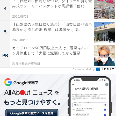
「これ絶対に便利なやつや」ダイソーの折り畳
■まるごと！レモンのジンジャーエールwith南国パイン
み式ランドリーバスケットが高評価「使わ...
4
ソース<タイ産パイン果肉1.0％使用>（Lサイズカップで
2026/08/03
提供、530円）
【山梨県の人気日帰り温泉】「山梨日帰り温泉
源泉かけ流しの湯 桜湯」は源泉かけ流...
5
2026/08/05
カードローン50万円以上の人は、返済を3～6
ヶ月停止して『大幅に減額してから返済...
PR
渋谷法務総合事務所
Recommended by