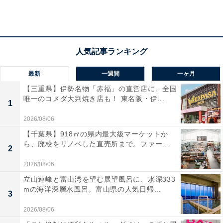
最新
一週間
一ヶ月
【三重県】伊勢名物「赤福」の直営店に、全国
唯一のコメダ大判焼き店も！ 東名阪・伊...
1
2026/08/06
まぜるシェイク 南国パイン
【千葉県】918㎡の県内最大級マーケットか
ら、廃校をリノベした直売所まで。ファー...
2
パインソースに、「モスシェイク バニラ」を合わせたシ
ェイク。パインソースとバニラシェイクを混ぜ合わせな
2026/08/06
がら楽しむ一品です。各セット価格に＋110円で、セッ
立山連峰と富山湾を望む展望風呂に、水深333
mの海洋深層水風呂。富山県の人気日帰...
トメニューのドリンクとしても選べます。
3
2026/08/06