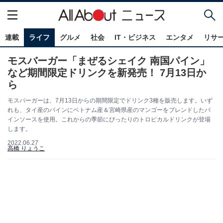
連載
ライフ
グルメ
社会
IT・ビジネス
エンタメ
リサ
モスバーガー「まぜるシェイク 南国パイン」
など期間限定ドリンクを新発売！ 7月13日か
ら
モスバーガーは、7月13日からの期間限定でドリンク3種を販売します。いず
れも、タイ産のパインにベトナム産＆宮崎県産のマンゴーをブレンドしたパ
インソースを使用。これからの季節にぴったりのトロピカルドリンクが登場
します。
2022.06.27
高橋 りょうこ