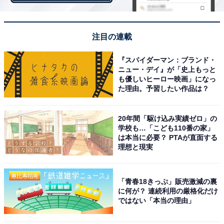
注目の連載
『スパイダーマン：ブランド・
ニュー・デイ』が「史上もっと
も優しいヒーロー映画」になっ
た理由。予習したい作品は？
20年間「駆け込み実績ゼロ」の
前年と比較して景気回復は感じるか？
学校も…「こども110番の家」
は本当に必要？ PTAが直面する
理想と現実
景気回復を感じると回答した企業に理由を聞いたとこ
ろ、「取引先からの依頼や打合せも増え、世間の動きが
「青春18きっぷ」販売激減の裏
変わってきたと感じる（IT・情報処理・インターネット
に何が？ 連続利用の厳格化だけ
関連）」、「21年は新型コロナウイルスの影響で大幅な
ではない「本当の理由」
売上減少を予測していたが、減少幅が少なかった。22年