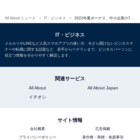
All About ニュース
IT・ビジネス
2022年夏ボーナス、中小企業の77％が「支給予定」と回答。支給額の変動は？
IT・ビジネス
メルカリやLINEなど人気スマホアプリの使い方、今さら聞けないビジネスマ
ナーや転職に関する話題など、若手からベテランまで、ビジネスパーソンに
前年の支給額と比べ「増額予定」は27％、「減額
役立つ情報を分かりやすく解説します。
予定」は12％
関連サービス
「前年と比較し、今年の支給予定額に変動はあるか」と
All About
All About Japan
聞いたところ、全体では「増額予定」が27％、「減額予
イチオシ
定」が12%となっており、緩やかな景気回復が感じられ
る結果に。
サイト情報
会社概要
広告掲載
プライバシーポリシー
著作権・商標・免責事項