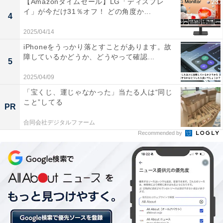
【Amazonタイムセール】LG「ディスプレ
イ」が今だけ31％オフ！ どの角度か...
4
2025/04/14
iPhoneをうっかり落とすことがあります。故
障しているかどうか、どうやって確認...
5
2025/04/09
「宝くじ、運じゃなかった」当たる人は“同じ
こと”してる
PR
31%が景気回復を「感じる」と回答
合同会社デジタルファーム
Recommended by
「前年（2021年）と比較し、景気の上昇や回復を実感で
きていますか？」と聞いたところ、「非常に感じる」
（1％）、「どちらかというと感じる」（30％）で、
31％が景気は回復してきていると感じる、と答えていま
す。