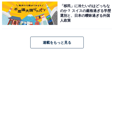
は影響もほとんどなく売上回復したため（商社）」とい
「移民」に冷たいのはどっちな
ったコメントが寄せられています。
のか？ スイスの厳格過ぎる学歴
選別と、日本の曖昧過ぎる外国
人政策
一方、景気回復を感じないと回答した企業の理由を見る
と、「ウッドショックを始め、原材料価格の上昇により
利益幅の減少が見込まれる（メーカー）」、「観光業界
連載をもっと見る
は新型コロナウイルスの影響が長引き、全く景気回復で
きていないため（サービス関連）」といった声が目立ち
ました。