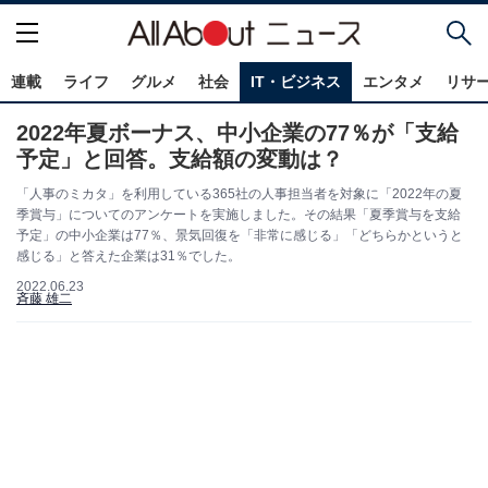
連載
ライフ
グルメ
社会
IT・ビジネス
エンタメ
リサ
2022年夏ボーナス、中小企業の77％が「支給
予定」と回答。支給額の変動は？
「人事のミカタ」を利用している365社の人事担当者を対象に「2022年の夏
季賞与」についてのアンケートを実施しました。その結果「夏季賞与を支給
予定」の中小企業は77％、景気回復を「非常に感じる」「どちらかというと
感じる」と答えた企業は31％でした。
2022.06.23
斉藤 雄二