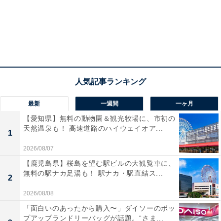
最新
一週間
一ヶ月
【愛知県】無料の動物園＆観光牧場に、市初の
天然温泉も！ 高速道路のハイウェイオア...
1
2026/08/07
【鹿児島県】桜島を望む駅ビルの大観覧車に、
無料の駅ナカ足湯も！ 駅ナカ・駅直結ス...
2
2026/08/08
「面白いのあったから購入〜」ダイソーのポッ
プアップランドリーバッグが話題。“さま...