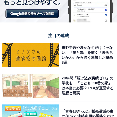
注目の連載
東野圭吾や湊かなえだけじゃな
い、「業と罪」を描く『映画ち
いかわ』から強く連想した映画
8選
20年間「駆け込み実績ゼロ」の
学校も…「こども110番の家」
は本当に必要？ PTAが直面する
理想と現実
「青春18きっぷ」販売激減の裏
に何が？ 連続利用の厳格化だけ