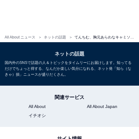
All About ニュース
ネットの話題
てんちむ、胸元あらわなキャミソールワンピ姿に「まっじで綺麗だね」「えーかわいすぎる。。全部スクショしました」
ネットの話題
国内外のSNSで話題の人＆トピックをタイムリーにお届けします。知ってる
だけでちょっと得する、なんだか楽しい気分になれる、ネット発「知ら（な
きゃ）損」ニュースが盛りだくさん。
関連サービス
All About
All About Japan
イチオシ
サイト情報