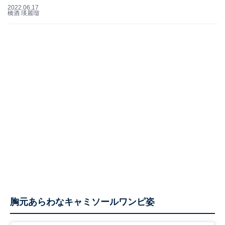
2022.06.17
橋酒 瑛麗瑠
胸元あらわなキャミソールワンピ姿