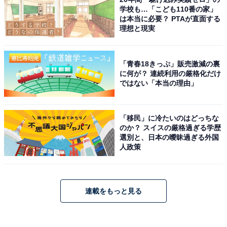
学校も…「こども110番の家」
は本当に必要？ PTAが直面する
理想と現実
「青春18きっぷ」販売激減の裏
に何が？ 連続利用の厳格化だけ
ではない「本当の理由」
「移民」に冷たいのはどっちな
のか？ スイスの厳格過ぎる学歴
選別と、日本の曖昧過ぎる外国
人政策
連載をもっと見る