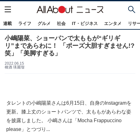
連載
ライフ
グルメ
社会
IT・ビジネス
エンタメ
リサ
小嶋陽菜、ショーパンで太ももが“ギリギ
リ”まであらわに！ 「ポーズ大胆すぎません!?
笑」「美脚すぎる」
2022.06.15
橋酒 瑛麗瑠
タレントの小嶋陽菜さんは6月15日、自身のInstagramを
更新。膝上丈のショートパンツで、太ももがあらわな姿
を披露しました。 小嶋さんは「Mocha Frappuccino
please」とつづり...