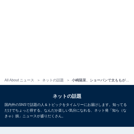
All About ニュース
ネットの話題
小嶋陽菜、ショーパンで太ももが“ギリギリ”まであらわに！ 「ポーズ大胆すぎません!?笑」「美脚すぎる」
ネットの話題
国内外のSNSで話題の人＆トピックをタイムリーにお届けします。知ってる
だけでちょっと得する、なんだか楽しい気分になれる、ネット発「知ら（な
きゃ）損」ニュースが盛りだくさん。