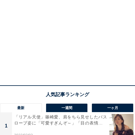
最新
一週間
一ヶ月
「リアル天使」篠崎愛、肩をちら見せしたバス
ローブ姿に「可愛すぎんぞ～」「目の表情...
1