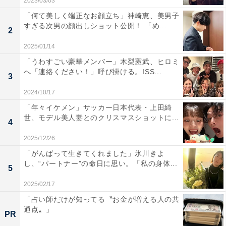
2023/03/03
「何て美しく端正なお顔立ち」神崎恵、美男子
すぎる次男の顔出しショット公開！ 「め...
2
2025/01/14
「うわすごい豪華メンバー」木梨憲武、ヒロミ
へ「連絡ください！」呼び掛ける。ISS...
3
2024/10/17
「年々イケメン」サッカー日本代表・上田綺
世、モデル美人妻とのクリスマスショットに...
4
2025/12/26
「がんばって生きてくれました」氷川きよ
し、“パートナー”の命日に思い。「私の身体...
5
2025/02/17
「占い師だけが知ってる〝お金が増える人の共
通点〟」
PR