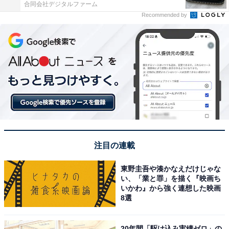
合同会社デジタルファーム
Recommended by
注目の連載
東野圭吾や湊かなえだけじゃな
い、「業と罪」を描く『映画ち
いかわ』から強く連想した映画
8選
20年間「駆け込み実績ゼロ」の