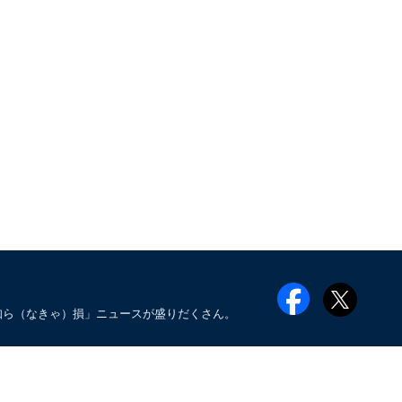
知ら（なきゃ）損」ニュースが盛りだくさん。