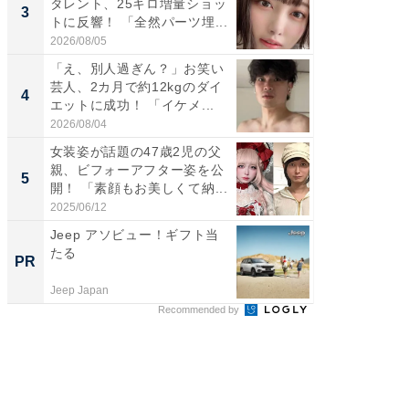
タレント、25キロ増量ショッ
や、“マ
3
3
トに反響！ 「全然パーツ埋...
画変更
財...
2026/08/05
2026/07/3
「え、別人過ぎん？」お笑い
「脚が
芸人、2カ月で約12kgのダイ
横川尚
4
4
エットに成功！ 「イケメ...
ムキな姿
刃...
2026/08/04
2026/08/0
女装姿が話題の47歳2児の父
「2人と
親、ビフォーアフター姿を公
團十郎
5
5
開！ 「素顔もお美しくて納...
「後ろ
「...
2025/06/12
2026/08/0
Jeep アソビュー！ギフト当
シェア別荘
たる
wners
PR
PR
Jeep Japan
COCO VIL
Recommended by