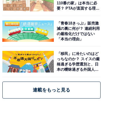
110番の家」は本当に必
要？ PTAが直面する理想
と現実
「青春18きっぷ」販売激
減の裏に何が？ 連続利用
の厳格化だけではない
「本当の理由」
「移民」に冷たいのはど
っちなのか？ スイスの厳
格過ぎる学歴選別と、日
本の曖昧過ぎる外国人政
策
連載をもっと見る