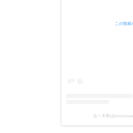
この投稿を
佐々木希(@nozomisa