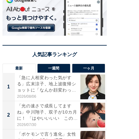
最新
一週間
一ヶ月
「急に人相変わった気がす
「さす
る」広末涼子、地上波復帰シ
は」高
1
1
ョットに「なんか顔変わっ
災地を
た」の...
「カ...
2026/08/06
2026/08/0
「光の速さで成長してます
「女の
ね」中川翔子、双子が10カ月
介、バ
2
2
に！ 「はやいいいい この
らのプレ
前...
愛...
2026/07/30
2026/08/0
「ポケモンで言う進化」女性
「好感