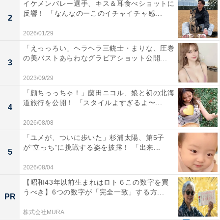
イケメンバレー選手、キス＆耳食べショットに
反響！ 「なんなのーこのイチャイチャ感...
2
2026/01/29
「えっっろい」ヘラヘラ三銃士・まりな、圧巻
の美バストあらわなグラビアショット公開...
3
2023/09/29
「顔ちっっちゃ！」藤田ニコル、娘と初の北海
道旅行を公開！ 「スタイルよすぎるよ〜...
4
2026/08/08
「ユメが、ついに歩いた」杉浦太陽、第5子
が“立っち”に挑戦する姿を披露！ 「出来...
5
2026/08/04
【昭和43年以前生まれはロト６この数字を買
うべき】6つの数字が「完全一致」する方...
PR
株式会社MURA