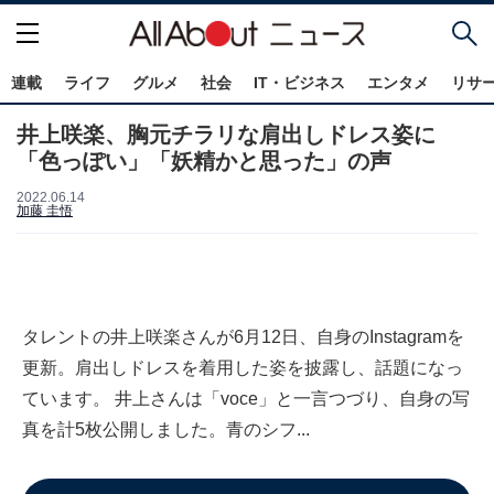
連載
ライフ
グルメ
社会
IT・ビジネス
エンタメ
リサ
井上咲楽、胸元チラリな肩出しドレス姿に
「色っぽい」「妖精かと思った」の声
2022.06.14
加藤 圭悟
タレントの井上咲楽さんが6月12日、自身のInstagramを
更新。肩出しドレスを着用した姿を披露し、話題になっ
ています。 井上さんは「voce」と一言つづり、自身の写
真を計5枚公開しました。青のシフ...