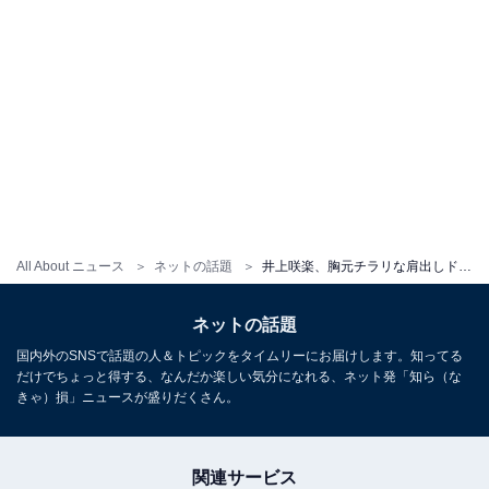
All About ニュース
ネットの話題
井上咲楽、胸元チラリな肩出しドレス姿に「色っぽい」「妖精かと思った」の声
ネットの話題
国内外のSNSで話題の人＆トピックをタイムリーにお届けします。知ってる
だけでちょっと得する、なんだか楽しい気分になれる、ネット発「知ら（な
きゃ）損」ニュースが盛りだくさん。
関連サービス