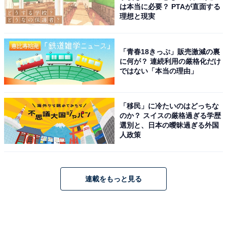
は本当に必要？ PTAが直面する
理想と現実
「青春18きっぷ」販売激減の裏
に何が？ 連続利用の厳格化だけ
ではない「本当の理由」
「移民」に冷たいのはどっちな
のか？ スイスの厳格過ぎる学歴
選別と、日本の曖昧過ぎる外国
人政策
連載をもっと見る