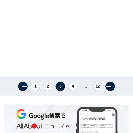
1
2
3
4
...
12