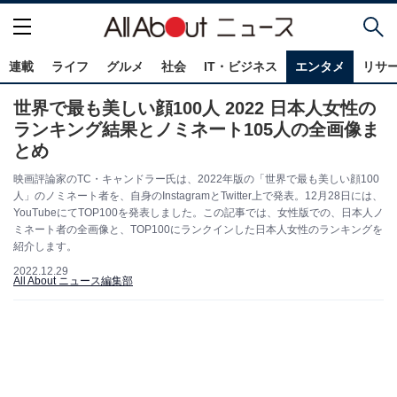
連載
ライフ
グルメ
社会
IT・ビジネス
エンタメ
リサ
世界で最も美しい顔100人 2022 日本人女性の
ランキング結果とノミネート105人の全画像ま
とめ
映画評論家のTC・キャンドラー氏は、2022年版の「世界で最も美しい顔100
人」のノミネート者を、自身のInstagramとTwitter上で発表。12月28日には、
YouTubeにてTOP100を発表しました。この記事では、女性版での、日本人ノ
ミネート者の全画像と、TOP100にランクインした日本人女性のランキングを
紹介します。
2022.12.29
All About ニュース編集部