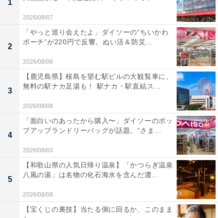
1
2026/08/07
「やっと巡り会えたよ」ダイソーの“ちいかわ
ポーチ”が220円で反響。ぬい活＆防災...
2
2026/08/06
【鹿児島県】桜島を望む駅ビルの大観覧車に、
無料の駅ナカ足湯も！ 駅ナカ・駅直結ス...
3
2026/08/08
「面白いのあったから購入〜」ダイソーのポッ
プアップランドリーバッグが話題。“さま...
4
2026/08/03
【和歌山県の人気日帰り温泉】「かつらぎ温泉
八風の湯」は名物の化石海水を含んだ濃...
5
2026/08/08
【宝くじの裏技】当たる側に回るか、このまま