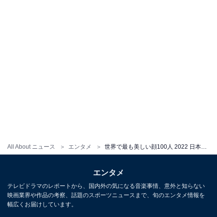
All About ニュース
エンタメ
世界で最も美しい顔100人 2022 日本人女性のランキング結果とノミネート105人の全画像まとめ
エンタメ
テレビドラマのレポートから、国内外の気になる音楽事情、意外と知らない
映画業界や作品の考察、話題のスポーツニュースまで、旬のエンタメ情報を
幅広くお届けしています。