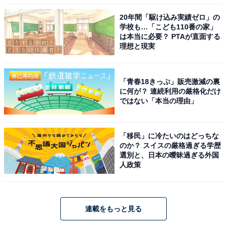
20年間「駆け込み実績ゼロ」の
学校も…「こども110番の家」
は本当に必要？ PTAが直面する
理想と現実
「青春18きっぷ」販売激減の裏
に何が？ 連続利用の厳格化だけ
ではない「本当の理由」
「移民」に冷たいのはどっちな
のか？ スイスの厳格過ぎる学歴
選別と、日本の曖昧過ぎる外国
人政策
連載をもっと見る