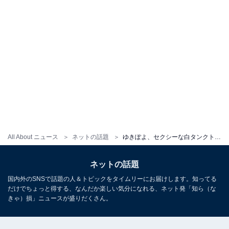
All About ニュース
ネットの話題
ゆきぽよ、セクシーな白タンクトップ姿で“三つ編み”新ヘア披露！ 「めっちゃ超可愛い～」と反響
ネットの話題
国内外のSNSで話題の人＆トピックをタイムリーにお届けします。知ってる
だけでちょっと得する、なんだか楽しい気分になれる、ネット発「知ら（な
きゃ）損」ニュースが盛りだくさん。