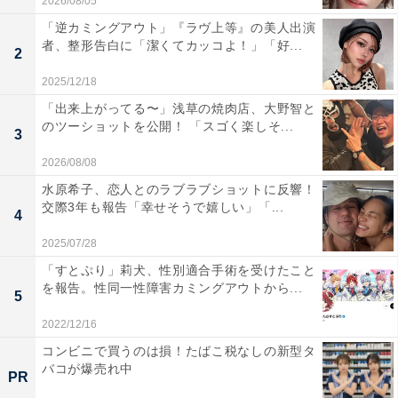
2026/08/05
「逆カミングアウト」『ラヴ上等』の美人出演
者、整形告白に「潔くてカッコよ！」「好...
2
2025/12/18
「出来上がってる〜」浅草の焼肉店、大野智と
のツーショットを公開！ 「スゴく楽しそ...
3
2026/08/08
水原希子、恋人とのラブラブショットに反響！
交際3年も報告「幸せそうで嬉しい」「...
4
2025/07/28
「すとぷり」莉犬、性別適合手術を受けたこと
を報告。性同一性障害カミングアウトから...
5
2022/12/16
コンビニで買うのは損！たばこ税なしの新型タ
バコが爆売れ中
PR