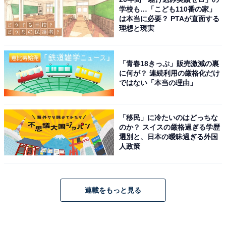
学校も…「こども110番の家」
は本当に必要？ PTAが直面する
理想と現実
「青春18きっぷ」販売激減の裏
に何が？ 連続利用の厳格化だけ
ではない「本当の理由」
「移民」に冷たいのはどっちな
のか？ スイスの厳格過ぎる学歴
選別と、日本の曖昧過ぎる外国
人政策
連載をもっと見る