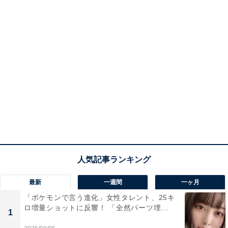
最新
一週間
一ヶ月
「ポケモンで言う進化」女性タレント、25キ
ロ増量ショットに反響！ 「全然パーツ埋...
1