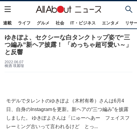
連載
ライフ
グルメ
社会
IT・ビジネス
エンタメ
リサ
ゆきぽよ、セクシーな白タンクトップ姿で“三
つ編み”新ヘア披露！ 「めっちゃ超可愛い～」
と反響
2022.06.07
橋酒 瑛麗瑠
モデルでタレントのゆきぽよ（木村有希）さんは6月4
日、自身のInstagramを更新。新ヘアの“三つ編み”を披露
しました。 ゆきぽよさんは「にゅーへあー フェイスフ
レーミング古いって言われるけど とっ...